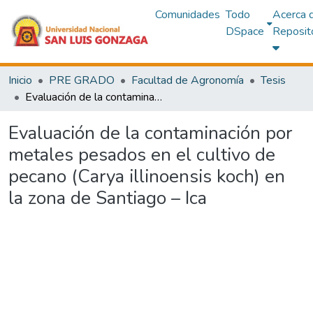
Comunidades
Todo
Acerca 
DSpace
Reposit
Inicio
PRE GRADO
Facultad de Agronomía
Tesis
Evaluación de la contaminación por metales pesados en el cultivo de pecano (Carya illinoensis koch) en la zona de Santiago – Ica
Evaluación de la contaminación por
metales pesados en el cultivo de
pecano (Carya illinoensis koch) en
la zona de Santiago – Ica