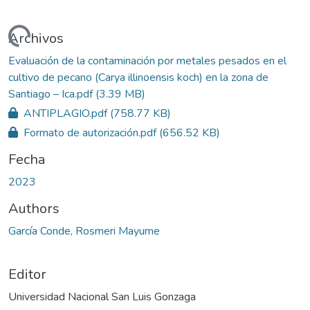
ando...
Archivos
Evaluación de la contaminación por metales pesados en el
cultivo de pecano (Carya illinoensis koch) en la zona de
Santiago – Ica.pdf
(3.39 MB)
ANTIPLAGIO.pdf
(758.77 KB)
Formato de autorización.pdf
(656.52 KB)
Fecha
2023
Authors
García Conde, Rosmeri Mayume
Editor
Universidad Nacional San Luis Gonzaga