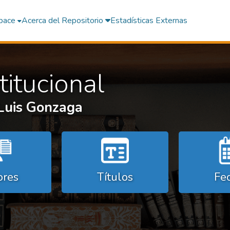
pace
Acerca del Repositorio
Estadísticas Externas
titucional
 Luis Gonzaga
ores
Títulos
Fe