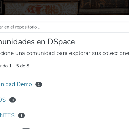
unidades en DSpace
cione una comunidad para explorar sus coleccione
ando
1 - 5 de 8
nidad Demo
1
OS
8
ENTES
1