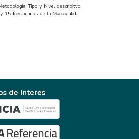
dia pasó de 10.04 a 16.18. En cuanto a
todologia: Tipo y Nivel descripitvo.
ción subió de 10.29 a 15.55. La mayor
 15 funcionarios de la Municipalidad
donde la media se incrementó de 9.87
udio y aplicación del método CONESA,
 de residuos sólidos aumentó de 40.53
ocial, físico y biológico.Conclusiones:
ión: El programa de sensibilización
resencia de vectores o plagas) y -64
ento y las prácticas de la comunidad
lores). Medio físico: - 42 (Impacto
antes mostraron un progreso notable en
elo por cenizas y microplásticos) - 71
 la educación ambiental. Se sugiere
pueden ser tóxicos y contaminantes) y
omover la participación activa de la
ses generados por la descomposición
en el futuro.
ativo moderado-particulas generadas
o moderado-acumulación de residuos),
izas y microplásticos) y -58 (Impacto
ios de Interes
ón). Encuesta a la población: Item:
ados indica que en su localidad no se
o ambiental: el 33,96% señala que en
8% presencia de plagas, el 18,86%
del suelo, asimismo, el 86,79% indica
lud de la población.Item: Gestión de