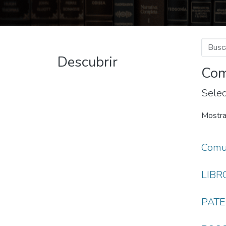
Descubrir
Com
Selec
Mostr
Comu
LIBR
PAT