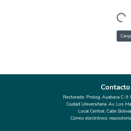
Cargando..
Carga
Contacto
Rectorado: Prolog. Ayabaca C-9 Ur
Ciudad Universitaria: Av. Los Ma
Local Central: Calle Boliva
Correo electrónico: repositor