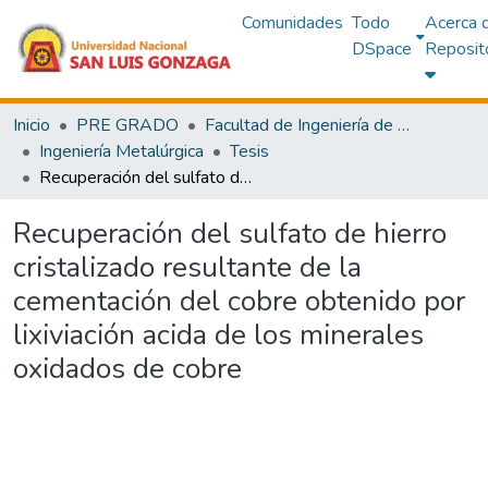
Comunidades
Todo
Acerca 
DSpace
Reposit
Inicio
PRE GRADO
Facultad de Ingeniería de Minas y Metalurgia
Ingeniería Metalúrgica
Tesis
Recuperación del sulfato de hierro cristalizado resultante de la cementación del cobre obtenido por lixiviación acida de los minerales oxidados de cobre
Recuperación del sulfato de hierro
cristalizado resultante de la
cementación del cobre obtenido por
lixiviación acida de los minerales
oxidados de cobre