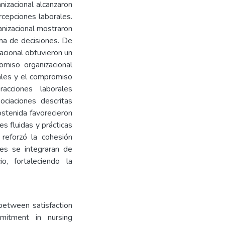
nizacional alcanzaron
rcepciones laborales.
anizacional mostraron
oma de decisiones. De
acional obtuvieron un
miso organizacional
nales y el compromiso
racciones laborales
ociaciones descritas
sostenida favorecieron
s fluidas y prácticas
 reforzó la cohesión
les se integraran de
o, fortaleciendo la
between satisfaction
mitment in nursing