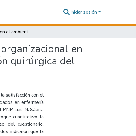
Iniciar sesión
Satisfacción con el ambiente laboral y compromiso organizacional en licenciados en enfermería del área de hospitalización quirúrgica del Hospital Nacional PNP Luis N. Sáenz, Lima, 2025
 organizacional en
ón quirúrgica del
la satisfacción con el
nciados en enfermería
al PNP Luis N. Sáenz,
oque cuantitativo, la
o del cuestionario,
ados indicaron que la