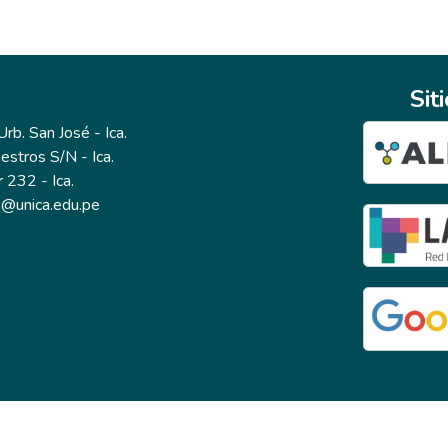
Sit
b. San José - Ica.
estros S/N - Ica.
r 232 - Ica.
io@unica.edu.pe