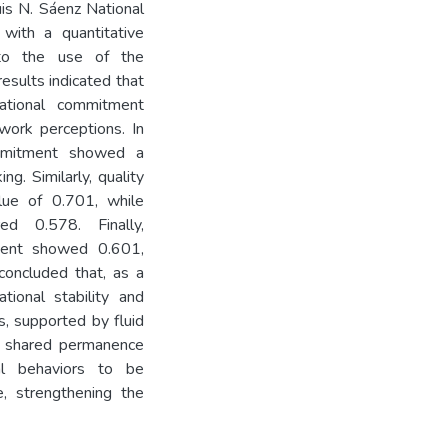
uis N. Sáenz National
with a quantitative
 to the use of the
results indicated that
ational commitment
 work perceptions. In
commitment showed a
ng. Similarly, quality
lue of 0.701, while
ed 0.578. Finally,
tment showed 0.601,
 concluded that, as a
tional stability and
s, supported by fluid
on, shared permanence
nal behaviors to be
e, strengthening the