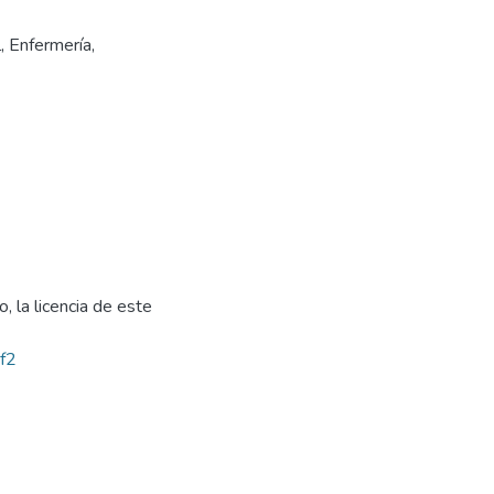
l
,
Enfermería
,
, la licencia de este
bf2