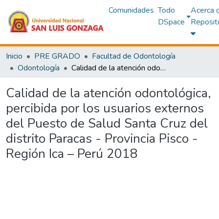
Comunidades
Todo
Acerca 
DSpace
Reposit
Inicio
PRE GRADO
Facultad de Odontología
Odontología
Calidad de la atención odontológica, percibida por los usuarios externos del Puesto de Salud Santa Cruz del distrito Paracas - Provincia Pisco - Región Ica – Perú 2018
Calidad de la atención odontológica,
percibida por los usuarios externos
del Puesto de Salud Santa Cruz del
distrito Paracas - Provincia Pisco -
Región Ica – Perú 2018