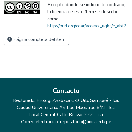
Excepto donde se indique lo contrario,
la licencia de este ítem se describe
como
http://purl.org/coar/access_right/c_abf2
Página completa del ítem
Contacto
Rectorado: Prolog. Ayabaca C-9 Urb. San José - Ica.
Ciudad Universitaria: Av. Los Maestros S/N - Ica.
Local Central: Calle Bolivar 232 - Ica.
Correo electrónico: repositorio@unica.edu.pe