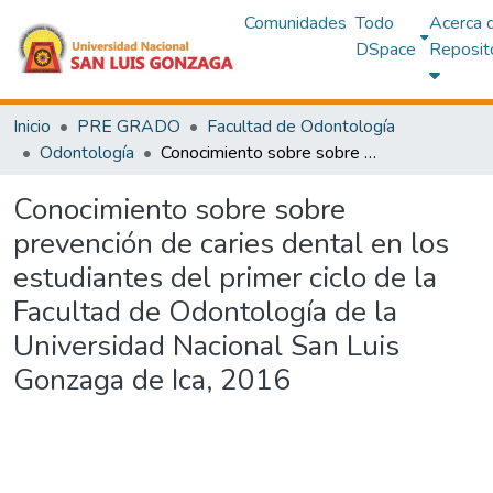
Comunidades
Todo
Acerca 
DSpace
Reposit
Inicio
PRE GRADO
Facultad de Odontología
Odontología
Conocimiento sobre sobre prevención de caries dental en los estudiantes del primer ciclo de la Facultad de Odontología de la Universidad Nacional San Luis Gonzaga de Ica, 2016
Conocimiento sobre sobre
prevención de caries dental en los
estudiantes del primer ciclo de la
Facultad de Odontología de la
Universidad Nacional San Luis
Gonzaga de Ica, 2016