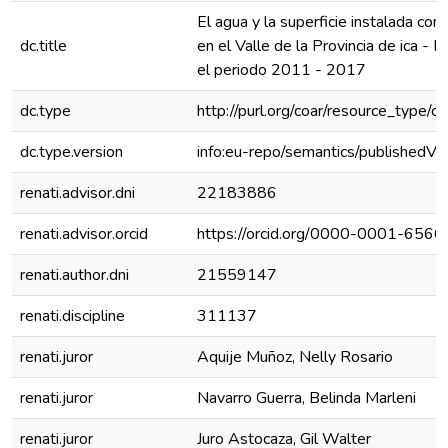
El agua y la superficie instalada con 
dc.title
en el Valle de la Provincia de ica - P
el periodo 2011 - 2017
dc.type
http://purl.org/coar/resource_type/c
dc.type.version
info:eu-repo/semantics/publishedVe
renati.advisor.dni
22183886
renati.advisor.orcid
https://orcid.org/0000-0001-656
renati.author.dni
21559147
renati.discipline
311137
renati.juror
Aquije Muñoz, Nelly Rosario
renati.juror
Navarro Guerra, Belinda Marleni
renati.juror
Juro Astocaza, Gil Walter