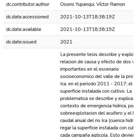
dc.contributor.author
Osorio Yupanqui, Víctor Ramon
dc.date.accessioned
2021-10-13T18:38:19Z
dc.date.available
2021-10-13T18:38:19Z
dc.date.issued
2021
La presente tesis describe y explica
relacion de causa y efecto de dos va
importantes en el escenario
socioeconomico del valle de la provi
Ica. en el periodo 2011 - 2017; el a
superficie instalada con cultivo. La s
problematica se describe y explica 
contexto de emergencia hidrica, por 
sobreexplotacion del acuifero y el b
caudal anual del rio Ica (cuenca hidric
regar la superficie instalada con cult
cada campaña agticola. Esto deviene