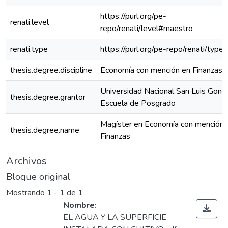
https://purl.org/pe-
renati.level
repo/renati/level#maestro
renati.type
https://purl.org/pe-repo/renati/type
thesis.degree.discipline
Economía con mención en Finanzas
Universidad Nacional San Luis Gonz
thesis.degree.grantor
Escuela de Posgrado
Magíster en Economía con mención 
thesis.degree.name
Finanzas
Archivos
Bloque original
Mostrando
1 - 1 de 1
Nombre:
EL AGUA Y LA SUPERFICIE