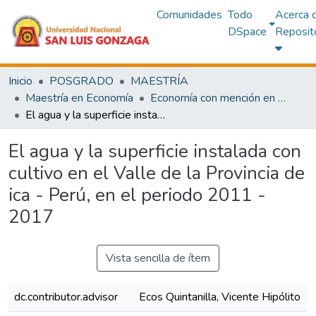
Comunidades
Todo
Acerca 
DSpace
Reposit
Inicio
POSGRADO
MAESTRÍA
Maestría en Economía
Economía con mención en Finanzas
El agua y la superficie instalada con cultivo en el Valle de la Provincia de ica - Perú, en el periodo 2011 - 2017
El agua y la superficie instalada con
cultivo en el Valle de la Provincia de
ica - Perú, en el periodo 2011 -
2017
Vista sencilla de ítem
dc.contributor.advisor
Ecos Quintanilla, Vicente Hipólito