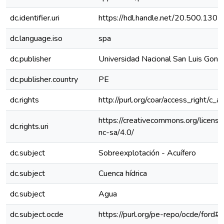
dc.identifier.uri
https://hdl.handle.net/20.500.130
dc.language.iso
spa
dc.publisher
Universidad Nacional San Luis Gonz
dc.publisher.country
PE
dc.rights
http://purl.org/coar/access_right/c_a
https://creativecommons.org/licens
dc.rights.uri
nc-sa/4.0/
dc.subject
Sobreexplotación - Acuífero
dc.subject
Cuenca hídrica
dc.subject
Agua
dc.subject.ocde
https://purl.org/pe-repo/ocde/ford#