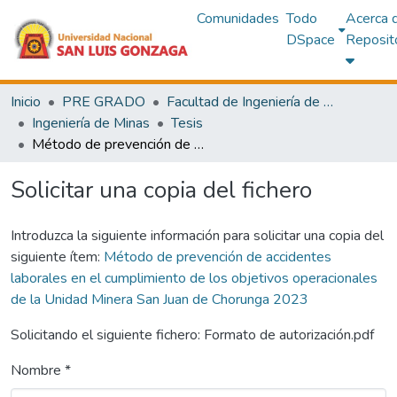
Comunidades
Todo
Acerca 
DSpace
Reposit
Inicio
PRE GRADO
Facultad de Ingeniería de Minas y Metalurgia
Ingeniería de Minas
Tesis
Método de prevención de accidentes laborales en el cumplimiento de los objetivos operacionales de la Unidad Minera San Juan de Chorunga 2023
Solicitar una copia del fichero
Introduzca la siguiente información para solicitar una copia del
siguiente ítem:
Método de prevención de accidentes
laborales en el cumplimiento de los objetivos operacionales
de la Unidad Minera San Juan de Chorunga 2023
Solicitando el siguiente fichero: Formato de autorización.pdf
Nombre *