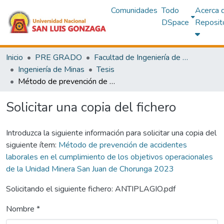
Comunidades
Todo
Acerca 
DSpace
Reposit
Inicio
PRE GRADO
Facultad de Ingeniería de Minas y Metalurgia
Ingeniería de Minas
Tesis
Método de prevención de accidentes laborales en el cumplimiento de los objetivos operacionales de la Unidad Minera San Juan de Chorunga 2023
Solicitar una copia del fichero
Introduzca la siguiente información para solicitar una copia del
siguiente ítem:
Método de prevención de accidentes
laborales en el cumplimiento de los objetivos operacionales
de la Unidad Minera San Juan de Chorunga 2023
Solicitando el siguiente fichero: ANTIPLAGIO.pdf
Nombre *