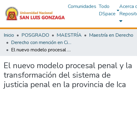
Comunidades
Todo
Acerca 
DSpace
Reposit
Inicio
POSGRADO
MAESTRÍA
Maestría en Derecho
Derecho con mención en Ciencias Penales
El nuevo modelo procesal penal y la transformación del sistema de justicia penal en la provincia de Ica
El nuevo modelo procesal penal y la
transformación del sistema de
justicia penal en la provincia de Ica