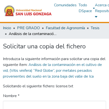
Comunidades
Todo
Acerca 
DSpace
Reposit
Inicio
PRE GRADO
Facultad de Agronomía
Tesis
Análisis de la contaminación en el cultivo de vid, (Vitis vinifera) “Red Globe”, por metales pesados provenientes del suelo en la zona baja del valle de Ica
Solicitar una copia del fichero
Introduzca la siguiente información para solicitar una copia del
siguiente ítem:
Análisis de la contaminación en el cultivo de
vid, (Vitis vinifera) “Red Globe”, por metales pesados
provenientes del suelo en la zona baja del valle de Ica
Solicitando el siguiente fichero: license.txt
Nombre *