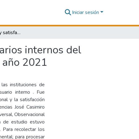
Iniciar sesión
Clima institucional y satisfacción laboral en los usuarios internos del Hospital de Emergencias José Casimiro Ulloa Lima, año 2021
arios internos del
, año 2021
las instituciones de
uario interno . Fue
onal y la satisfacción
encias José Casimiro
versal, Observacional
ón de estudio estuvo
 Para recolectar los
mental; para procesar