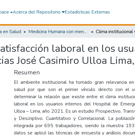
pace
Acerca del Repositorio
Estadísticas Externas
a en Salud
Medicina Humana con mención en Gestión de Servicios de Salud
satisfacción laboral en los usu
ias José Casimiro Ulloa Lima
Resumen
El ambiente institucional ha tomado gran relevancia en 
salud por que son el primer vínculo directo con el us
determinar la relación que existe entre el clima instituci
laboral en los usuarios internos del Hospital de Emerg
Ulloa – Lima, año 2021. Es un estudio Prospectivo, Trans
y Descriptivo. Cuantitativo y Correlacional. La poblaci
integrada por 695 trabajadores, siendo la muestra 193.
datos se aplicó las técnicas de encuesta y análisis docu