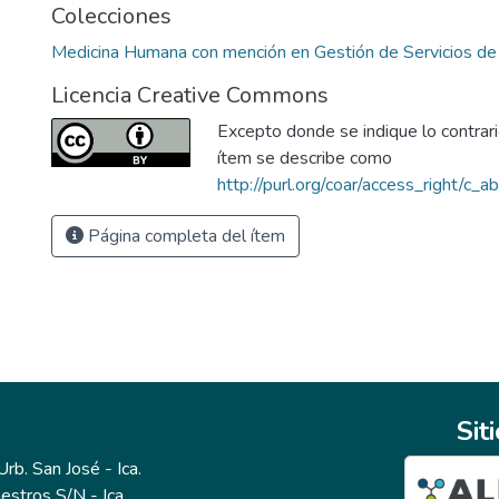
Colecciones
Medicina Humana con mención en Gestión de Servicios de
Licencia Creative Commons
Excepto donde se indique lo contrario
ítem se describe como
http://purl.org/coar/access_right/c_a
Página completa del ítem
Sit
b. San José - Ica.
estros S/N - Ica.