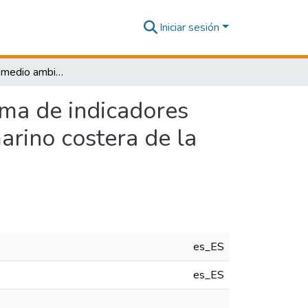
Iniciar sesión
Protección del medio ambiente a través de un sistema de indicadores medioambientales y socio económicos en la zona marino costera de la región Ica, 2016
ema de indicadores
rino costera de la
es_ES
es_ES