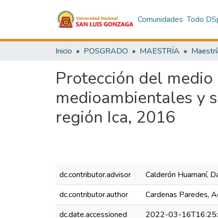
Comunidades
Todo DS
Inicio
POSGRADO
MAESTRÍA
Maestrí
Protección del medio 
medioambientales y s
región Ica, 2016
dc.contributor.advisor
Calderón Huamaní, D
dc.contributor.author
Cardenas Paredes, Aq
dc.date.accessioned
2022-03-16T16:25