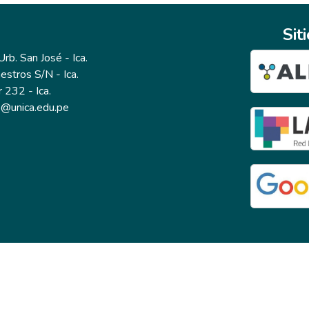
Sit
b. San José - Ica.
estros S/N - Ica.
r 232 - Ica.
io@unica.edu.pe