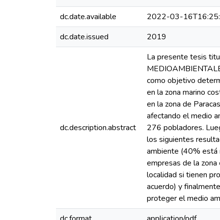
dc.date.available
2022-03-16T16:25
dc.date.issued
2019
La presente tesis
MEDIOAMBIENTALES
como objetivo determ
en la zona marino cos
en la zona de Paracas
afectando el medio am
dc.description.abstract
276 pobladores. Luego
los siguientes result
ambiente (40% está m
empresas de la zona 
localidad si tienen 
acuerdo) y finalment
proteger el medio am
dc.format
application/pdf