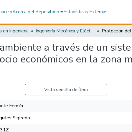
pace
Acerca del Repositorio
Estadísticas Externas
a en Ingeniería
Ingeniería Mecánica y Eléctrica con mención en Energía y Medio Ambiente
ambiente a través de un sist
ocio económicos en la zona ma
Vista sencilla de ítem
ante Fermín
uiles Sigfredo
:31Z