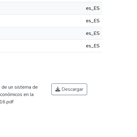
es_ES
es_ES
es_ES
es_ES
s de un sistema de
Descargar
económicos en la
016.pdf