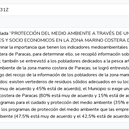
:31Z
 titulada “PROTECCIÓN DEL MEDIO AMBIENTE A TRAVÉS DE
 Y SOCIO ECONOMICOS EN LA ZONA MARINO COSTERA DE L
inar la importancia que tienen los indicadores medioambientales
tera de Paracas, para determinar ello, se recopiló información s
; también se entrevistó a los pobladores dedicados a la pesca a
biente de la zona marino costera de Paracas; se logró entrevist
 del recojo de la información de los pobladores de la zona mari
ados: existen vertederos de residuos sólidos adecuados en su loc
uy de acuerdo y 45% está de acuerdo), el Municipio si exige una
costera de Paracas (80% está muy de acuerdo y 15% está de ac
programas para el cuidado y protección del medio ambiente (35%
e los programas de protección del medio ambiente que las empre
biente (47,5% está muy de acuerdo y el 42,5% está de acuerdo