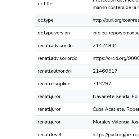
Protección del medio
dc.title
marino costera de la 
dc.type
http://purl.org/coar/
dc.type.version
info:eu-repo/semanti
renati.advisor.dni
21424941
renati.advisor.orcid
https://orcid.org/
renati.author.dni
21460517
renati.discipline
713297
renati.juror
Navarrete Senda, Ed
renati.juror
Cuba Acasiete, Robe
renati.juror
Morales Valencia, Jo
renati.level
https://purl.org/pe-r