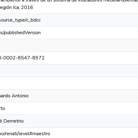
 ambiente a través de un sistema de indicadores medioambiental
región Ica, 2016
resource_type/c_bdcc
cs/publishedVersion
0000-0002-8547-8972
uardo Antonio
rto
sé Demetrio
epo/renati/level#maestro