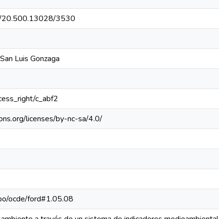
net/20.500.13028/3530
 San Luis Gonzaga
ccess_right/c_abf2
ons.org/licenses/by-nc-sa/4.0/
repo/ocde/ford#1.05.08