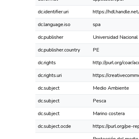
dc.identifier.uri
https://hdl.handle.
dc.language.iso
spa
dc.publisher
Universidad Nacional
dc.publisher.country
PE
dc.rights
http://purl.org/coar/a
dc.rights.uri
https://creativecomm
dc.subject
Medio Ambiente
dc.subject
Pesca
dc.subject
Marino costera
dc.subject.ocde
https://purl.org/pe-