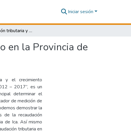
Iniciar sesión
La recaudación tributaria y el crecimiento económico en la Provincia de Ica, durante el periodo 2012-2017
o en la Provincia de
ia y el crecimiento
2012 – 2017”, es un
cipal determinar el
icador de medición de
 podemos demostrar la
s de la recaudación
ia de Ica. Así mismo
audación tributaria en