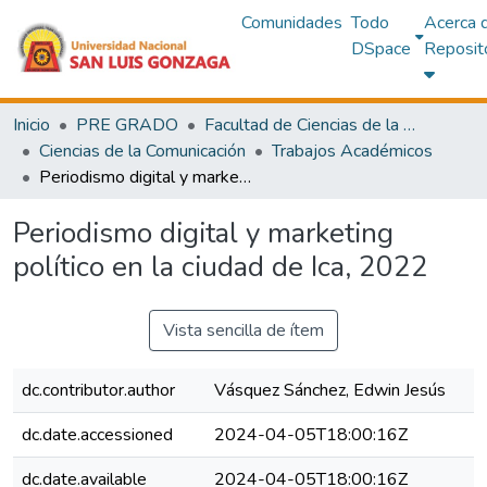
Comunidades
Todo
Acerca 
DSpace
Reposit
Inicio
PRE GRADO
Facultad de Ciencias de la Comunicación,Turismo y Arqueología
Ciencias de la Comunicación
Trabajos Académicos
Periodismo digital y marketing político en la ciudad de Ica, 2022
Periodismo digital y marketing
político en la ciudad de Ica, 2022
Vista sencilla de ítem
dc.contributor.author
Vásquez Sánchez, Edwin Jesús
dc.date.accessioned
2024-04-05T18:00:16Z
dc.date.available
2024-04-05T18:00:16Z