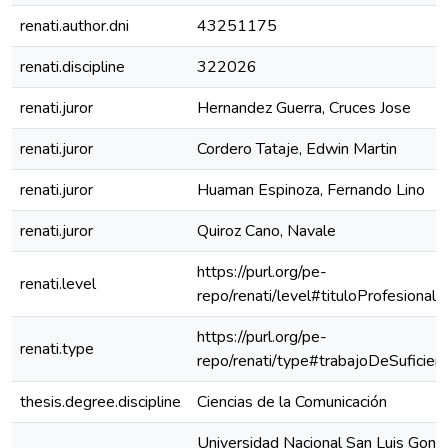
renati.author.dni
43251175
renati.discipline
322026
renati.juror
Hernandez Guerra, Cruces Jose
renati.juror
Cordero Tataje, Edwin Martin
renati.juror
Huaman Espinoza, Fernando Lino
renati.juror
Quiroz Cano, Navale
https://purl.org/pe-
renati.level
repo/renati/level#tituloProfesional
https://purl.org/pe-
renati.type
repo/renati/type#trabajoDeSuficienc
thesis.degree.discipline
Ciencias de la Comunicación
Universidad Nacional San Luis Gonza