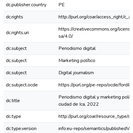
dc.publisher.country
PE
dc.rights
http://purl.org/coar/access_right/c_a
https://creativecommons.org/licens
dc.rights.uri
sa/4.0/
dc.subject
Periodismo digital
dc.subject
Marketing político
dc.subject
Digital journalism
dc.subject.ocde
https://purl.org/pe-repo/ocde/ford#
Periodismo digital y marketing políti
dc.title
ciudad de Ica, 2022
dc.type
http://purl.org/coar/resource_type/c
dc.type.version
info:eu-repo/semantics/publishedVe