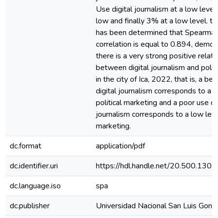
Use digital journalism at a low leve
low and finally 3% at a low level. tall.
has been determined that Spearman
correlation is equal to 0.894, demon
there is a very strong positive relati
between digital journalism and polit
in the city of Ica, 2022, that is, a be
digital journalism corresponds to a b
political marketing and a poor use of 
journalism corresponds to a low level
marketing.
dc.format
application/pdf
dc.identifier.uri
https://hdl.handle.net/20.500.130
dc.language.iso
spa
dc.publisher
Universidad Nacional San Luis Gonz