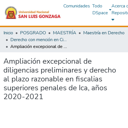
Comunidades
Todo
Acerca 
DSpace
Reposit
Inicio
POSGRADO
MAESTRÍA
Maestría en Derecho
Derecho con mención en Ciencias Penales
Ampliación excepcional de diligencias preliminares y derecho al plazo razonable en fiscalias superiores penales de Ica, años 2020-2021
Ampliación excepcional de
diligencias preliminares y derecho
al plazo razonable en fiscalias
superiores penales de Ica, años
2020-2021