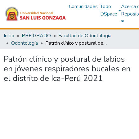
Comunidades
Todo
Acerca 
DSpace
Reposit
Inicio
PRE GRADO
Facultad de Odontología
Odontología
Patrón clínico y postural de labios en jóvenes respiradores bucales en el distrito de Ica-Perú 2021
Patrón clínico y postural de labios
en jóvenes respiradores bucales en
el distrito de Ica-Perú 2021