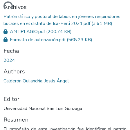
ndo...
Archivos
Patrón clínico y postural de labios en jóvenes respiradores
bucales en el distrito de Ica-Perú 2021.pdf
(3.61 MB)
ANTIPLAGIO.pdf
(200.74 KB)
Formato de autorización.pdf
(568.23 KB)
Fecha
2024
Authors
Calderón Quijandria, Jesús Ángel
Editor
Universidad Nacional San Luis Gonzaga
Resumen
El propósito de esta investigación fue Identificar el patrón