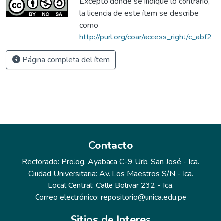
Excepto donde se indique lo contrario,
la licencia de este ítem se describe
como
http://purl.org/coar/access_right/c_abf2
Página completa del ítem
Contacto
Rectorado: Prolog. Ayabaca C-9 Urb. San José - Ica.
Ciudad Universitaria: Av. Los Maestros S/N - Ica.
Local Central: Calle Bolivar 232 - Ica.
Correo electrónico: repositorio@unica.edu.pe
Sitios de Interes