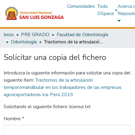
Comunidades
Todo
Acerca 
DSpace
Reposit
Inicio
PRE GRADO
Facultad de Odontología
Odontología
Trastornos de la articulación temporomandibular en los trabajadores de las empresas agroexportadoras Ica-Perú 2019
Solicitar una copia del fichero
Introduzca la siguiente información para solicitar una copia del
siguiente ítem:
Trastornos de la articulación
temporomandibular en los trabajadores de las empresas
agroexportadoras Ica-Perú 2019
Solicitando el siguiente fichero: license.txt
Nombre *