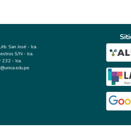
Sit
b. San José - Ica.
estros S/N - Ica.
r 232 - Ica.
io@unica.edu.pe