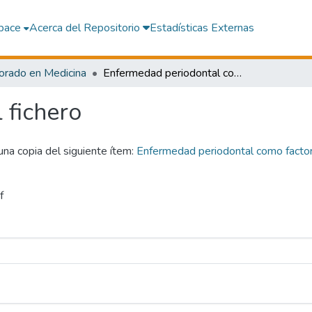
pace
Acerca del Repositorio
Estadísticas Externas
orado en Medicina
Enfermedad periodontal como factor de riesgo de diabetes gestacional en Centro de Salud de Vista Alegre - Nazca 2021
l fichero
 una copia del siguiente ítem:
Enfermedad periodontal como factor
f