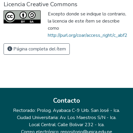
Licencia Creative Commons
Excepto donde se indique lo contrario,
la licencia de este ítem se describe
como
http://purl.org/coar/access_right/c_abf2
Página completa del ítem
Contacto
Rectorado: Prolog. Ayabaca C-9 Urb. San José - Ica.
Ciudad Universitaria: Av. Los Maestros S/N - Ica.
Local Central: Calle Bolivar 232 - Ica.
Correo electrónico: repositorio@unica.edu.pe