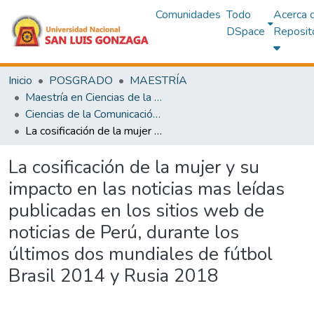
Comunidades
Todo
Acerca 
DSpace
Reposit
Inicio
POSGRADO
MAESTRÍA
Maestría en Ciencias de la Comunicación
Ciencias de la Comunicación con mención en Comunicación para el Desarrollo
La cosificación de la mujer y su impacto en las noticias mas leídas publicadas en los sitios web de noticias de Perú, durante los últimos dos mundiales de fútbol Brasil 2014 y Rusia 2018
La cosificación de la mujer y su
impacto en las noticias mas leídas
publicadas en los sitios web de
noticias de Perú, durante los
últimos dos mundiales de fútbol
Brasil 2014 y Rusia 2018