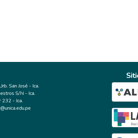
Sit
b. San José - Ica.
estros S/N - Ica.
r 232 - Ica.
io@unica.edu.pe