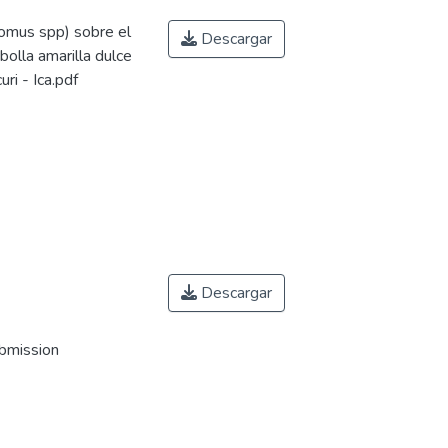
lomus spp) sobre el
Descargar
bolla amarilla dulce
uri - Ica.pdf
Descargar
ubmission