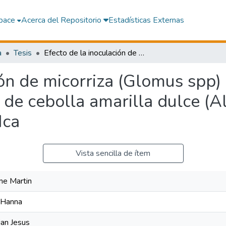
pace
Acerca del Repositorio
Estadísticas Externas
a
Tesis
Efecto de la inoculación de micorriza (Glomus spp) sobre el rendimiento y calidad en el cultivo de cebolla amarilla dulce (Allium cepa L.) cultivar century en Villacuri - Ica
ión de micorriza (Glomus spp)
o de cebolla amarilla dulce (Al
Ica
Vista sencilla de ítem
ime Martin
, Hanna
ian Jesus