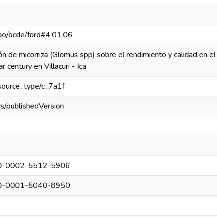
repo/ocde/ford#4.01.06
ón de micorriza (Glomus spp) sobre el rendimiento y calidad en el 
ar century en Villacuri - Ica
resource_type/c_7a1f
cs/publishedVersion
0000-0002-5512-5906
0000-0001-5040-8950