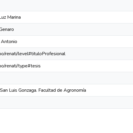
Luz Marina
 Genaro
 Antonio
po/renati/level#tituloProfesional
epo/renati/type#tesis
 San Luis Gonzaga. Facultad de Agronomía