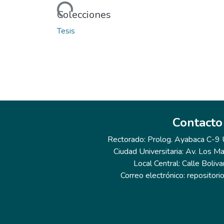
Cargando...
Colecciones
Tesis
Contacto
Rectorado: Prolog. Ayabaca C-9 Ur
Ciudad Universitaria: Av. Los Ma
Local Central: Calle Boliva
Correo electrónico: repositor