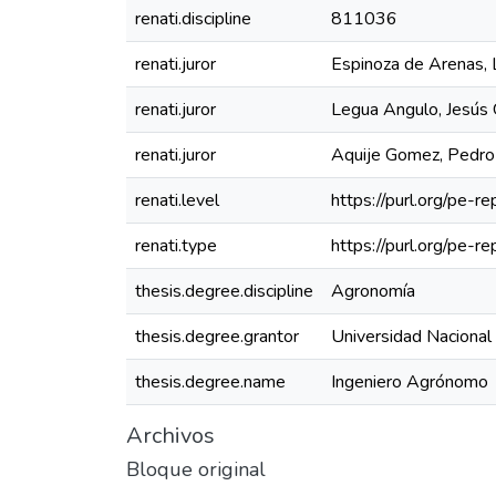
renati.discipline
811036
renati.juror
Espinoza de Arenas, 
renati.juror
Legua Angulo, Jesús
renati.juror
Aquije Gomez, Pedro
renati.level
https://purl.org/pe-re
renati.type
https://purl.org/pe-r
thesis.degree.discipline
Agronomía
thesis.degree.grantor
Universidad Nacional
thesis.degree.name
Ingeniero Agrónomo
Archivos
Bloque original