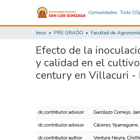
Comunidades
Todo DS
Inicio
PRE GRADO
Facultad de Agronomí
Efecto de la inoculac
y calidad en el cultiv
century en Villacuri - 
dc.contributor.advisor
Garcilazo Cornejo, Ja
dc.contributor.advisor
Cáceres Yparraguirre
dc.contributor.author
Ventura Neyra, Cristh