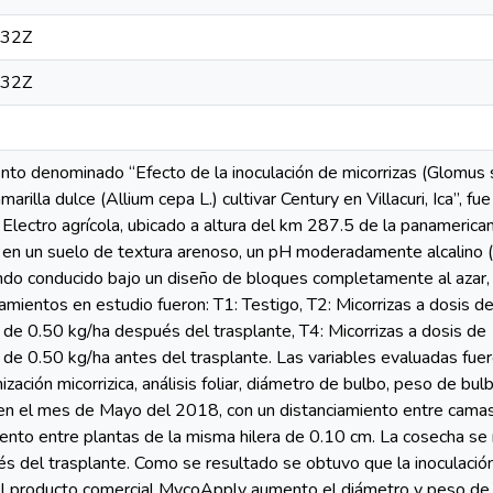
:32Z
:32Z
to denominado “Efecto de la inoculación de micorrizas (Glomus s
amarilla dulce (Allium cepa L.) cultivar Century en Villacuri, Ica”, 
lectro agrícola, ubicado a altura del km 287.5 de la panamericana 
en un suelo de textura arenoso, un pH moderadamente alcalino (7
endo conducido bajo un diseño de bloques completamente al azar, 
tamientos en estudio fueron: T1: Testigo, T2: Micorrizas a dosis 
s de 0.50 kg/ha después del trasplante, T4: Micorrizas a dosis de
s de 0.50 kg/ha antes del trasplante. Las variables evaluadas fue
nización micorrizica, análisis foliar, diámetro de bulbo, peso de bu
 en el mes de Mayo del 2018, con un distanciamiento entre camas
iento entre plantas de la misma hilera de 0.10 cm. La cosecha s
s del trasplante. Como se resultado se obtuvo que la inoculación
el producto comercial MycoApply aumento el diámetro y peso de