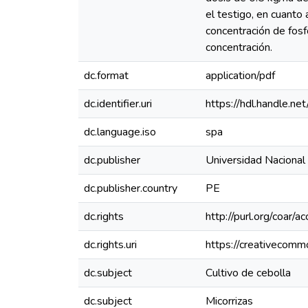
el testigo, en cuanto
concentración de fosfo
concentración.
dc.format
application/pdf
dc.identifier.uri
https://hdl.handle.
dc.language.iso
spa
dc.publisher
Universidad Nacional
dc.publisher.country
PE
dc.rights
http://purl.org/coar/a
dc.rights.uri
https://creativecomm
dc.subject
Cultivo de cebolla
dc.subject
Micorrizas