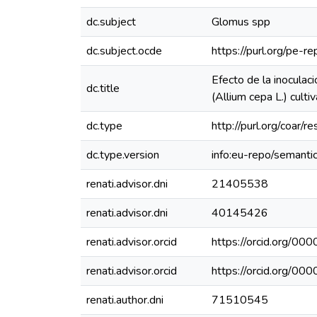
dc.subject
Glomus spp
dc.subject.ocde
https://purl.org/pe-
Efecto de la inoculaci
dc.title
(Allium cepa L.) cultiv
dc.type
http://purl.org/coar/
dc.type.version
info:eu-repo/semanti
renati.advisor.dni
21405538
renati.advisor.dni
40145426
renati.advisor.orcid
https://orcid.org/
renati.advisor.orcid
https://orcid.org/
renati.author.dni
71510545