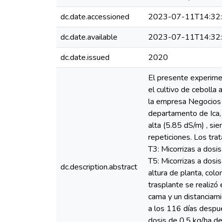
dc.date.accessioned
2023-07-11T14:32
dc.date.available
2023-07-11T14:32
dc.date.issued
2020
El presente experimen
el cultivo de cebolla 
la empresa Negocios E
departamento de Ica, 
alta (5.85 dS/m) , si
repeticiones. Los tra
T3: Micorrizas a dosi
T5: Micorrizas a dosi
dc.description.abstract
altura de planta, colo
trasplante se realizó
cama y un distanciam
a los 116 días despué
dosis de 0.5 kg/ha d