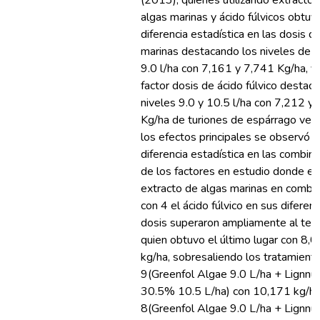
(2013), quienes utilizando extracto
algas marinas y ácido fúlvicos obtuv
diferencia estadística en las dosis d
marinas destacando los niveles de 7
9.0 l/ha con 7,161 y 7,741 Kg/ha, y 
factor dosis de ácido fúlvico destaco
niveles 9.0 y 10.5 l/ha con 7,212 y
Kg/ha de turiones de espárrago ver
los efectos principales se observó
diferencia estadística en las combin
de los factores en estudio donde el
extracto de algas marinas en combi
con 4 el ácido fúlvico en sus diferen
dosis superaron ampliamente al tes
quien obtuvo el último lugar con 8,
kg/ha, sobresaliendo los tratamient
9(Greenfol Algae 9.0 L/ha + Lignnu
30.5% 10.5 L/ha) con 10,171 kg/ha
8(Greenfol Algae 9.0 L/ha + Lignnu