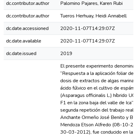
dc.contributor.author
Palomino Pajares, Karen Rubi
dc.contributor.author
Tueros Herhuay, Heidi Annabell
dc.date.accessioned
2020-11-07T14:29:07Z
dc.date.available
2020-11-07T14:29:07Z
dc.date.issued
2019
El presente experimento denomina
“Respuesta a la aplicación foliar de 
dosis de extractos de algas marinas
ácido fúlvico en el cultivo de espárr
(Asparagus officinalis L.) híbrido U
F1 en la zona baja del valle de Ica”, 
segunda repetición del trabajo reali
Anchante Ormeño José Benito y Be
Mendoza Etson Alfredo (08-10-20
30-03-2012), fue conducido en la p