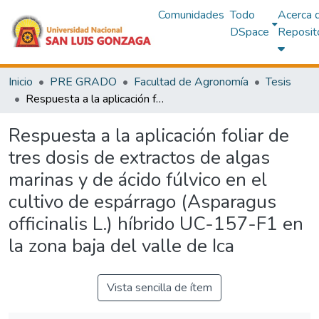
Comunidades
Todo
Acerca 
DSpace
Reposit
Inicio
PRE GRADO
Facultad de Agronomía
Tesis
Respuesta a la aplicación foliar de tres dosis de extractos de algas marinas y de ácido fúlvico en el cultivo de espárrago (Asparagus officinalis L.) híbrido UC-157-F1 en la zona baja del valle de Ica
Respuesta a la aplicación foliar de
tres dosis de extractos de algas
marinas y de ácido fúlvico en el
cultivo de espárrago (Asparagus
officinalis L.) híbrido UC-157-F1 en
la zona baja del valle de Ica
Vista sencilla de ítem