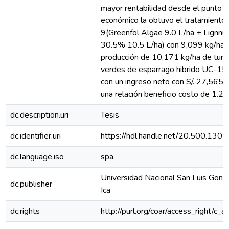
mayor rentabilidad desde el punto d
económico la obtuvo el tratamiento
9(Greenfol Algae 9.0 L/ha + Lignnu
30.5% 10.5 L/ha) con 9,099 kg/ha 
producción de 10,171 kg/ha de turi
verdes de esparrago hibrido UC-15
con un ingreso neto con S/. 27,565 
una relación beneficio costo de 1.25
dc.description.uri
Tesis
dc.identifier.uri
https://hdl.handle.net/20.500.130
dc.language.iso
spa
Universidad Nacional San Luis Gonz
dc.publisher
Ica
dc.rights
http://purl.org/coar/access_right/c_a