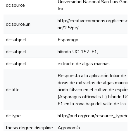
Universidad Nacional San Luis Gonz
dc.source
Ica
http://creativecommons.org/licenses
dc.source.uri
nd/2.5/pe/
dc.subject
Esparrago
dc.subject
híbrido UC-157-F1,
dc.subject
extracto de algas marinas
Respuesta a la aplicación foliar de t
dosis de extractos de algas marinas
dc.title
ácido fúlvico en el cultivo de espárr
(Asparagus officinalis L.) híbrido U
F1 en la zona baja del valle de Ica
dc.type
http://purl.org/coar/resource_type/c
thesis.degree.discipline
Agronomía