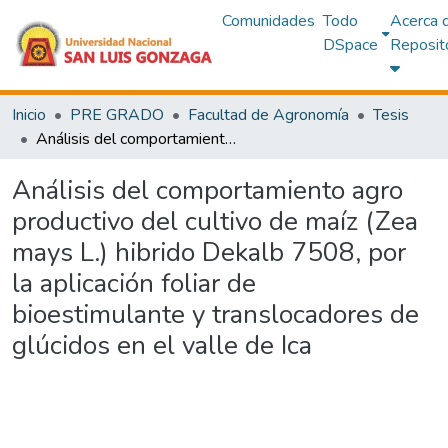
Comunidades
Todo
Acerca 
DSpace
Reposit
Inicio
PRE GRADO
Facultad de Agronomía
Tesis
Análisis del comportamiento agro productivo del cultivo de maíz (Zea mays L.) hibrido Dekalb 7508, por la aplicación foliar de bioestimulante y translocadores de glúcidos en el valle de Ica
Análisis del comportamiento agro
productivo del cultivo de maíz (Zea
mays L.) hibrido Dekalb 7508, por
la aplicación foliar de
bioestimulante y translocadores de
glúcidos en el valle de Ica