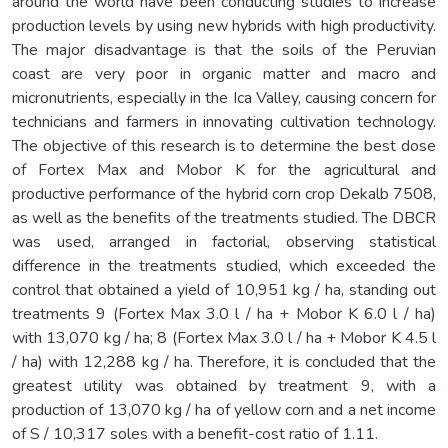
around the world have been conducting studies to increase
production levels by using new hybrids with high productivity.
The major disadvantage is that the soils of the Peruvian
coast are very poor in organic matter and macro and
micronutrients, especially in the Ica Valley, causing concern for
technicians and farmers in innovating cultivation technology.
The objective of this research is to determine the best dose
of Fortex Max and Mobor K for the agricultural and
productive performance of the hybrid corn crop Dekalb 7508,
as well as the benefits of the treatments studied. The DBCR
was used, arranged in factorial, observing statistical
difference in the treatments studied, which exceeded the
control that obtained a yield of 10,951 kg / ha, standing out
treatments 9 (Fortex Max 3.0 l / ha + Mobor K 6.0 l / ha)
with 13,070 kg / ha; 8 (Fortex Max 3.0 l / ha + Mobor K 4.5 l
/ ha) with 12,288 kg / ha. Therefore, it is concluded that the
greatest utility was obtained by treatment 9, with a
production of 13,070 kg / ha of yellow corn and a net income
of S / 10,317 soles with a benefit-cost ratio of 1.11.