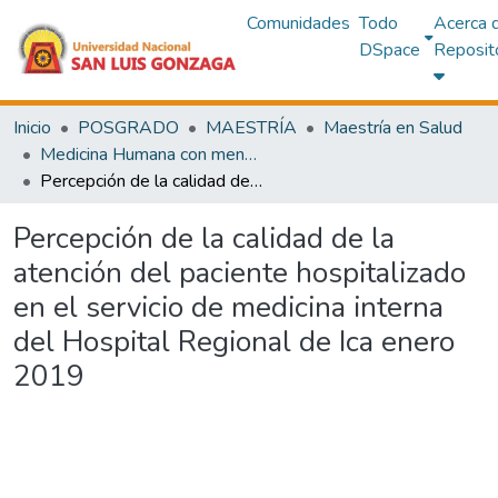
Comunidades
Todo
Acerca 
DSpace
Reposit
Inicio
POSGRADO
MAESTRÍA
Maestría en Salud
Medicina Humana con mención en Gestión de Servicios de Salud
Percepción de la calidad de la atención del paciente hospitalizado en el servicio de medicina interna del Hospital Regional de Ica enero 2019
Percepción de la calidad de la
atención del paciente hospitalizado
en el servicio de medicina interna
del Hospital Regional de Ica enero
2019