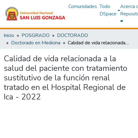
Comunidades
Todo
Acerca 
DSpace
Reposit
Inicio
POSGRADO
DOCTORADO
Doctorado en Medicina
Calidad de vida relacionada a la salud del paciente con tratamiento sustitutivo de la función renal tratado en el Hospital Regional de Ica - 2022
Calidad de vida relacionada a la
salud del paciente con tratamiento
sustitutivo de la función renal
tratado en el Hospital Regional de
Ica - 2022