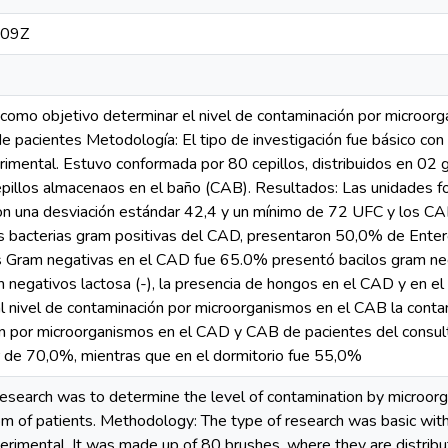
:09Z
 como objetivo determinar el nivel de contaminación por microor
de pacientes Metodología: El tipo de investigación fue básico con 
rimental. Estuvo conformada por 80 cepillos, distribuidos en 02
epillos almacenaos en el baño (CAB). Resultados: Las unidades
ron una desviación estándar 42,4 y un mínimo de 72 UFC y los C
s bacterias gram positivas del CAD, presentaron 50,0% de Entero
ias Gram negativas en el CAD fue 65.0% presentó bacilos gram ne
m negativos lactosa (-), la presencia de hongos en el CAD y en 
 al nivel de contaminación por microorganismos en el CAB la conta
n por microorganismos en el CAD y CAB de pacientes del consulto
r de 70,0%, mientras que en el dormitorio fue 55,0%
research was to determine the level of contamination by microorg
of patients. Methodology: The type of research was basic with a
rimental. It was made up of 80 brushes, where they are distribu