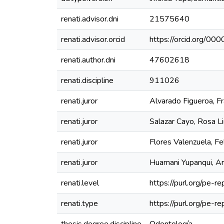
renati.advisor.dni
21575640
renati.advisor.orcid
https://orcid.org/
renati.author.dni
47602618
renati.discipline
911026
renati.juror
Alvarado Figueroa, Fr
renati.juror
Salazar Cayo, Rosa L
renati.juror
Flores Valenzuela, Fe
renati.juror
Huamani Yupanqui, A
renati.level
https://purl.org/pe-re
renati.type
https://purl.org/pe-r