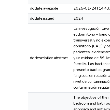
dc.date.available
2025-01-24T14:43
dc.date.issued
2024
La investigación tuvo
el dormitorio y baño 
transversal y no expe
dormitorio (CAD) y c
pacientes, evidencia
dc.description.abstract
y un mínimo de 89, la
faecalis. Las bacter
presentó bacilos gra
fúngicos, en relación
nivel de contaminació
contaminación regula
The objective of the 
bedroom and bathroom 
approach and not expe