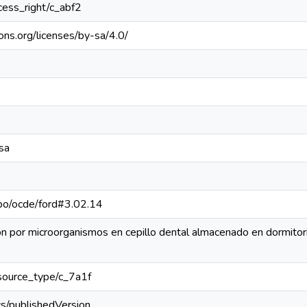
ccess_right/c_abf2
ons.org/licenses/by-sa/4.0/
sa
repo/ocde/ford#3.02.14
ón por microorganismos en cepillo dental almacenado en dormitori
resource_type/c_7a1f
cs/publishedVersion