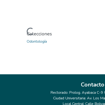
Cargando...
Colecciones
Odontología
Contacto
Rectorado: Prolog. Ayabaca C-9 Ur
Ciudad Universitaria: Av. Los Ma
Local Central: Calle Boliva