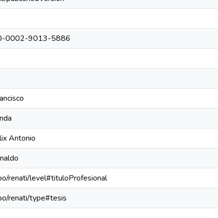
0000-0002-9013-5886
ancisco
inda
lix Antonio
rnaldo
po/renati/level#tituloProfesional
epo/renati/type#tesis