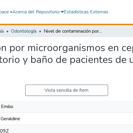
pace
Acerca del Repositorio
Estadísticas Externas
ía
Odontología
Nivel de contaminación por microorganismos en cepillo dental almacenado en dormitorio y baño de pacientes de un consultorio privado de Ica, 2022
n por microorganismos en cep
rio y baño de pacientes de u
Vista sencilla de ítem
 Emilio
 Geraldine
:09Z