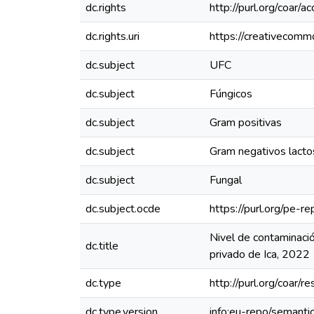
dc.rights
http://purl.org/coar/a
dc.rights.uri
https://creativecomm
dc.subject
UFC
dc.subject
Fúngicos
dc.subject
Gram positivas
dc.subject
Gram negativos lacto
dc.subject
Fungal
dc.subject.ocde
https://purl.org/pe-
Nivel de contaminaci
dc.title
privado de Ica, 2022
dc.type
http://purl.org/coar/
dc.type.version
info:eu-repo/semanti