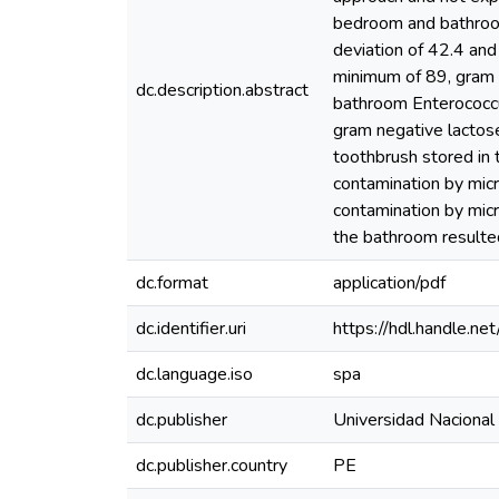
bedroom and bathroom.
deviation of 42.4 and
minimum of 89, gram p
dc.description.abstract
bathroom Enterococcu
gram negative lactose
toothbrush stored in 
contamination by micr
contamination by micr
the bathroom resulted
dc.format
application/pdf
dc.identifier.uri
https://hdl.handle.
dc.language.iso
spa
dc.publisher
Universidad Nacional
dc.publisher.country
PE