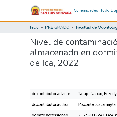
Comunidades
Todo DS
Inicio
PRE GRADO
Facultad de Odontolog
Nivel de contaminació
almacenado en dormito
de Ica, 2022
dc.contributor.advisor
Tataje Napuri, Freddy
dc.contributor.author
Pisconte Juscamayta,
dc.date.accessioned
2025-01-24T14:43