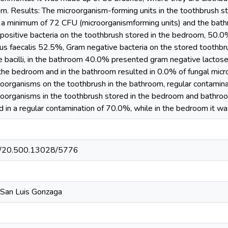
 Results: The microorganism-forming units in the toothbrush stor
 a minimum of 72 CFU (microorganismforming units) and the bathr
ositive bacteria on the toothbrush stored in the bedroom, 50.0%
s faecalis 52.5%, Gram negative bacteria on the stored toothb
 bacilli, in the bathroom 40.0% presented gram negative lactose ba
the bedroom and in the bathroom resulted in 0.0% of fungal microo
oorganisms on the toothbrush in the bathroom, regular contamina
oorganisms in the toothbrush stored in the bedroom and bathroom o
 in a regular contamination of 70.0%, while in the bedroom it w
net/20.500.13028/5776
 San Luis Gonzaga