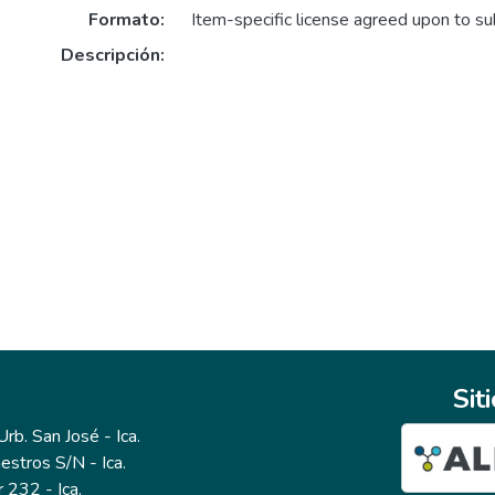
Formato:
Item-specific license agreed upon to s
Descripción:
Sit
b. San José - Ica.
estros S/N - Ica.
r 232 - Ica.