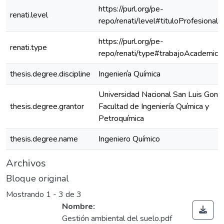
https://purl.org/pe-
renati.level
repo/renati/level#tituloProfesional
https://purl.org/pe-
renati.type
repo/renati/type#trabajoAcademico
thesis.degree.discipline
Ingeniería Química
Universidad Nacional San Luis Gonz
thesis.degree.grantor
Facultad de Ingeniería Química y
Petroquímica
thesis.degree.name
Ingeniero Químico
Archivos
Bloque original
Mostrando
1 - 3 de 3
Nombre:
Gestión ambiental del suelo.pdf