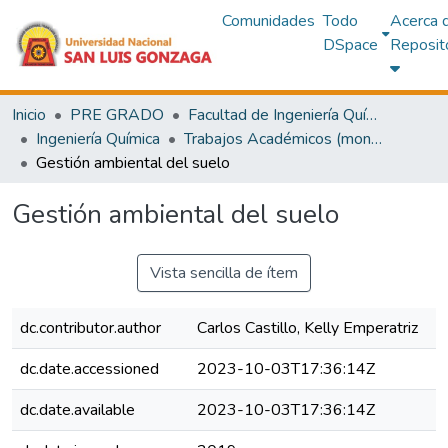
Comunidades
Todo
Acerca 
DSpace
Reposit
Inicio
PRE GRADO
Facultad de Ingeniería Química y Petroquímica
Ingeniería Química
Trabajos Académicos (monografías)
Gestión ambiental del suelo
Gestión ambiental del suelo
Vista sencilla de ítem
dc.contributor.author
Carlos Castillo, Kelly Emperatriz
dc.date.accessioned
2023-10-03T17:36:14Z
dc.date.available
2023-10-03T17:36:14Z