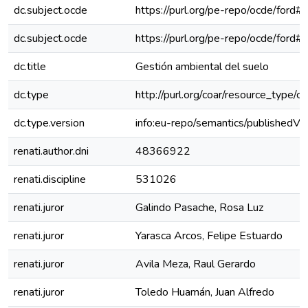
dc.subject.ocde
https://purl.org/pe-repo/ocde/ford#
dc.subject.ocde
https://purl.org/pe-repo/ocde/ford#
dc.title
Gestión ambiental del suelo
dc.type
http://purl.org/coar/resource_type/c
dc.type.version
info:eu-repo/semantics/publishedVe
renati.author.dni
48366922
renati.discipline
531026
renati.juror
Galindo Pasache, Rosa Luz
renati.juror
Yarasca Arcos, Felipe Estuardo
renati.juror
Avila Meza, Raul Gerardo
renati.juror
Toledo Huamán, Juan Alfredo