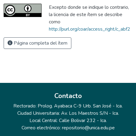
Excepto donde se indique lo contrario,
la licencia de este ítem se describe
como
http://purl.org/coar/access_right/c_abf2
Página completa del ítem
Contacto
Rectorado: Prolog. Ayabaca C-9 Urb. San José - Ica.
Ciudad Universitaria: Av. Los Maestros S/N - Ica.
Local Central: Calle Bolivar 232 - Ica.
Correo electrónico: repositorio@unica.edu.pe