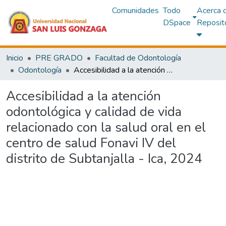
Comunidades
Todo
Acerca 
DSpace
Reposit
Inicio
PRE GRADO
Facultad de Odontología
Odontología
Accesibilidad a la atención odontológica y calidad de vida relacionado con la salud oral en el centro de salud Fonavi IV del distrito de Subtanjalla - Ica, 2024
Accesibilidad a la atención
odontológica y calidad de vida
relacionado con la salud oral en el
centro de salud Fonavi IV del
distrito de Subtanjalla - Ica, 2024