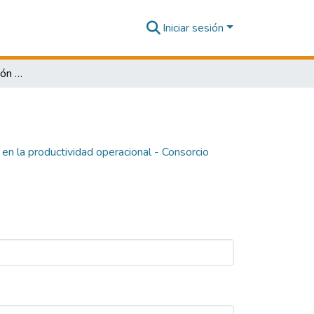
Iniciar sesión
Optimización de la gestión operativa en la productividad operacional - Consorcio Minero Horizonte 2023
 en la productividad operacional - Consorcio