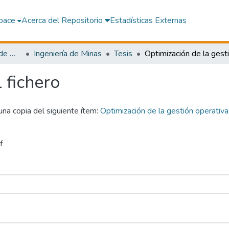
pace
Acerca del Repositorio
Estadísticas Externas
Facultad de Ingeniería de Minas y Metalurgia
Ingeniería de Minas
Tesis
l fichero
 una copia del siguiente ítem:
Optimización de la gestión operativa
f