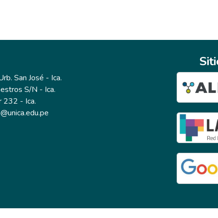
Sit
b. San José - Ica.
estros S/N - Ica.
r 232 - Ica.
io@unica.edu.pe