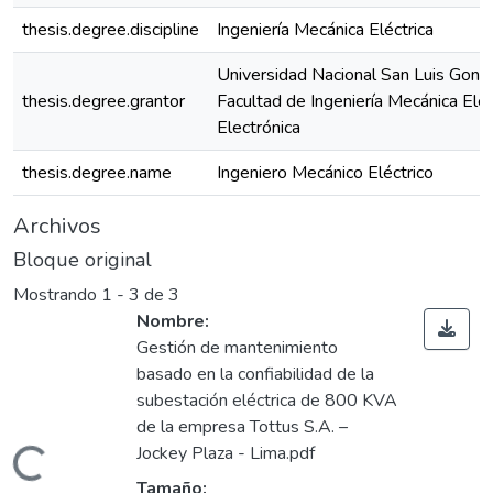
thesis.degree.discipline
Ingeniería Mecánica Eléctrica
Universidad Nacional San Luis Gonz
thesis.degree.grantor
Facultad de Ingeniería Mecánica Eléc
Electrónica
thesis.degree.name
Ingeniero Mecánico Eléctrico
Archivos
Bloque original
Mostrando
1 - 3 de 3
Nombre:
Gestión de mantenimiento
basado en la confiabilidad de la
subestación eléctrica de 800 KVA
de la empresa Tottus S.A. –
Jockey Plaza - Lima.pdf
ndo...
Tamaño: