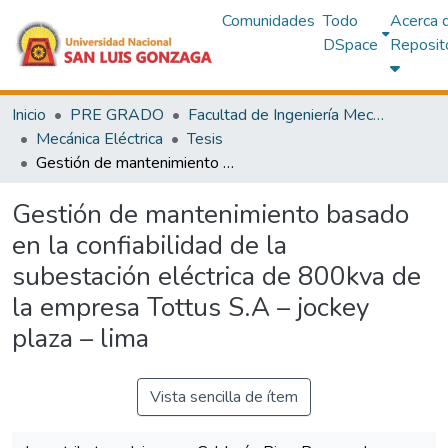
Comunidades
Todo
Acerca 
DSpace
Reposit
Inicio
PRE GRADO
Facultad de Ingeniería Mecánica Eléctrica y Electrónica
Mecánica Eléctrica
Tesis
Gestión de mantenimiento basado en la confiabilidad de la subestación eléctrica de 800kva de la empresa Tottus S.A – jockey plaza – lima
Gestión de mantenimiento basado
en la confiabilidad de la
subestación eléctrica de 800kva de
la empresa Tottus S.A – jockey
plaza – lima
Vista sencilla de ítem