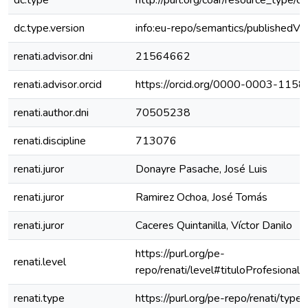
dc.type
http://purl.org/coar/resource_type/c
dc.type.version
info:eu-repo/semantics/publishedVe
renati.advisor.dni
21564662
renati.advisor.orcid
https://orcid.org/0000-0003-115
renati.author.dni
70505238
renati.discipline
713076
renati.juror
Donayre Pasache, José Luis
renati.juror
Ramirez Ochoa, José Tomás
renati.juror
Caceres Quintanilla, Víctor Danilo
https://purl.org/pe-
renati.level
repo/renati/level#tituloProfesional
renati.type
https://purl.org/pe-repo/renati/type