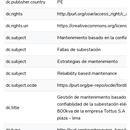
dc.publisher.country
PE
dc.rights
http://purl.org/coar/access_right/c_a
dc.rights.uri
https://creativecommons.org/license
dc.subject
Mantenimiento basado en la confiab
dc.subject
Fallas de subestación
dc.subject
Estrategias de mantenimiento
dc.subject
Reliability based maintenance
dc.subject.ocde
https://purl.org/pe-repo/ocde/ford#
Gestión de mantenimiento basado e
confiabilidad de la subestación eléct
dc.title
800kva de la empresa Tottus S.A –
plaza – lima