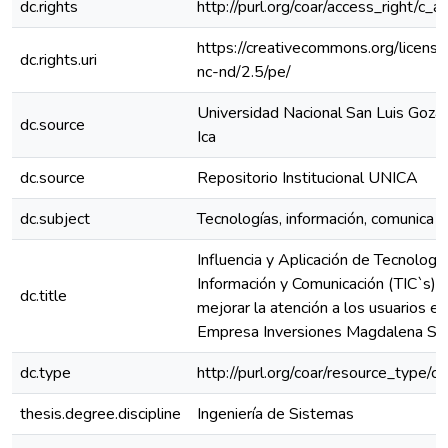
dc.rights
http://purl.org/coar/access_right/c_a
https://creativecommons.org/licens
dc.rights.uri
nc-nd/2.5/pe/
Universidad Nacional San Luis Goza
dc.source
Ica
dc.source
Repositorio Institucional UNICA
dc.subject
Tecnologías, información, comunica
Influencia y Aplicación de Tecnologí
Información y Comunicación (TIC`s) 
dc.title
mejorar la atención a los usuarios en
Empresa Inversiones Magdalena S.
dc.type
http://purl.org/coar/resource_type/c
thesis.degree.discipline
Ingeniería de Sistemas