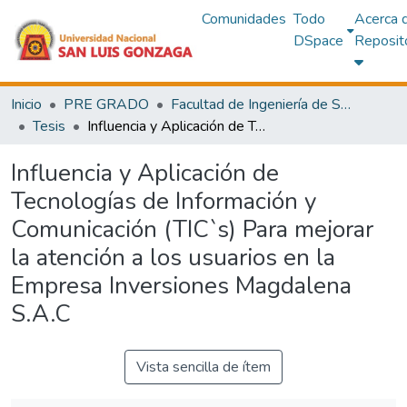
Comunidades
Todo
Acerca 
DSpace
Reposit
Inicio
PRE GRADO
Facultad de Ingeniería de Sistemas
Tesis
Influencia y Aplicación de Tecnologías de Información y Comunicación (TIC`s) Para mejorar la atención a los usuarios en la Empresa Inversiones Magdalena S.A.C
Influencia y Aplicación de
Tecnologías de Información y
Comunicación (TIC`s) Para mejorar
la atención a los usuarios en la
Empresa Inversiones Magdalena
S.A.C
Vista sencilla de ítem