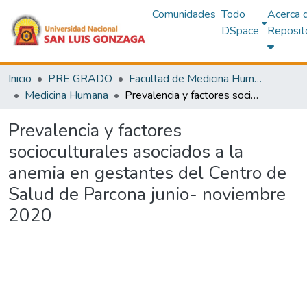
Comunidades
Todo
Acerca 
DSpace
Reposit
Inicio
PRE GRADO
Facultad de Medicina Humana
Medicina Humana
Prevalencia y factores socioculturales asociados a la anemia en gestantes del Centro de Salud de Parcona junio- noviembre 2020
Prevalencia y factores
socioculturales asociados a la
anemia en gestantes del Centro de
Salud de Parcona junio- noviembre
2020