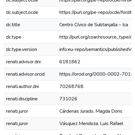
dc.subject.ocde
https://purl.org/pe-repo/ocde/ford#
dc.subject.ocde
https://purl.org/pe-repo/ocde/ford#
dc.title
Centro Cívico de Subtanjalla – Ica
dc.type
http://purl.org/coar/resource_type/c
dc.type.version
info:eu-repo/semantics/publishedVe
renati.advisor.dni
6181862
renati.advisor.orcid
https://orcid.org/0000-0002-701
renati.author.dni
70268768
renati.discipline
731026
renati.juror
Cárdenas Jurado, Magda Doris
renati.juror
Vásquez Mendoza, Luis Rafael