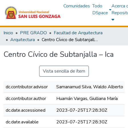
Comunidades
Todo
Acerca 
DSpace
Reposit
Inicio
PRE GRADO
Facultad de Arquitectura
Arquitectura
Centro Cívico de Subtanjalla – Ica
Centro Cívico de Subtanjalla – Ica
Vista sencilla de ítem
dc.contributor.advisor
Samanamud Silva, Waldo Alberto
dc.contributor.author
Huamán Vargas, Giulliana María
dc.date.accessioned
2023-07-25T17:28:30Z
dc.date.available
2023-07-25T17:28:30Z