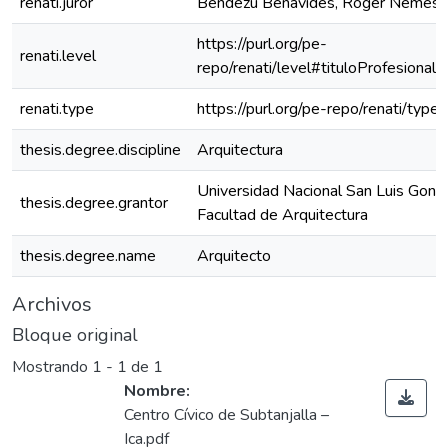
renati.juror
Bendezú Benavides, Roger Nemesi
https://purl.org/pe-
renati.level
repo/renati/level#tituloProfesional
renati.type
https://purl.org/pe-repo/renati/type
thesis.degree.discipline
Arquitectura
Universidad Nacional San Luis Gonz
thesis.degree.grantor
Facultad de Arquitectura
thesis.degree.name
Arquitecto
Archivos
Bloque original
Mostrando
1 - 1 de 1
Nombre:
Centro Cívico de Subtanjalla –
Ica.pdf