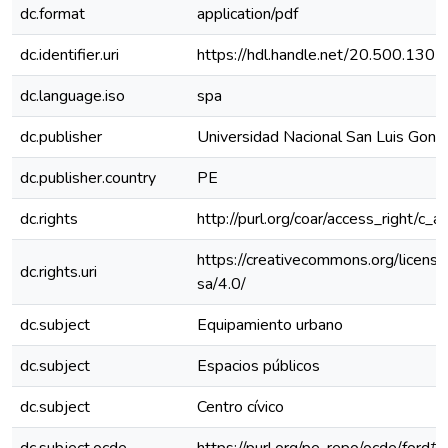
dc.format
application/pdf
dc.identifier.uri
https://hdl.handle.net/20.500.130
dc.language.iso
spa
dc.publisher
Universidad Nacional San Luis Gonz
dc.publisher.country
PE
dc.rights
http://purl.org/coar/access_right/c_a
https://creativecommons.org/licens
dc.rights.uri
sa/4.0/
dc.subject
Equipamiento urbano
dc.subject
Espacios públicos
dc.subject
Centro cívico