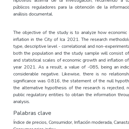
hipótesis alterna de la investigación, recurriendo a l
públicos reguladores para la obtención de la informac
análisis documental.
The objective of the study is to analyze how economic 
inflation in the City of Ica 2021. The research methodo
type, descriptive level - correlational and non-experimental
both the population and the study sample will consist of 
and statistical scales of economic growth and inflation of 
year 2021. As a result, a value of -085, being an indic
considerable negative. Likewise, there is no relationsh
significance was 0.816, the statement of the null hypot
the alternative hypothesis of the research is rejected, 
public regulatory entities to obtain the information thr
analysis.
Palabras clave
Índice de precios
,
Consumidor
,
Inflación moderada
,
Canasta