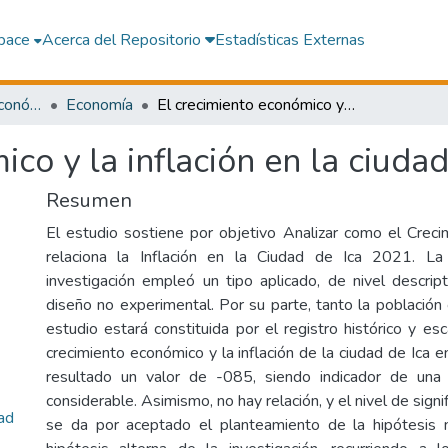
pace
Acerca del Repositorio
Estadísticas Externas
Facultad de Ciencias Económicas y Negocios Internacionales
Economía
El crecimiento económico y la inflación en la ciudad de Ica, 2021
co y la inflación en la ciuda
Resumen
El estudio sostiene por objetivo Analizar como el Crec
relaciona la Inflación en la Ciudad de Ica 2021. L
investigación empleó un tipo aplicado, de nivel descript
diseño no experimental. Por su parte, tanto la població
estudio estará constituida por el registro histórico y esc
crecimiento económico y la inflación de la ciudad de Ica
resultado un valor de -085, siendo indicador de una c
considerable. Asimismo, no hay relación, y el nivel de signi
dad
se da por aceptado el planteamiento de la hipótesis n