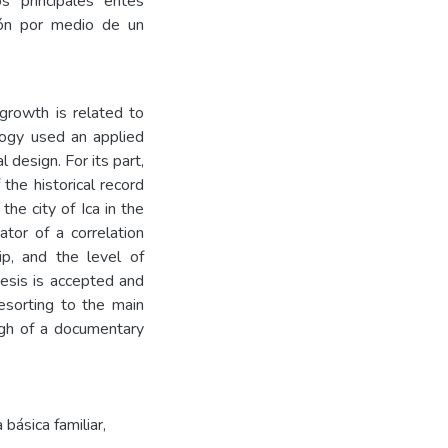
os principales entes
ión por medio de un
growth is related to
logy used an applied
 design. For its part,
the historical record
the city of Ica in the
ator of a correlation
ip, and the level of
hesis is accepted and
resorting to the main
ough of a documentary
 básica familiar
,