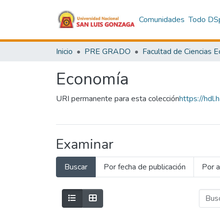
Comunidades
Todo DS
Inicio
PRE GRADO
Economía
URI permanente para esta colección
https://hd
Examinar
Buscar
Por fecha de publicación
Por a