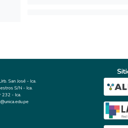
Sit
b. San José - Ica.
estros S/N - Ica.
r 232 - Ica.
io@unica.edu.pe