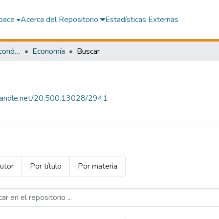
pace
Acerca del Repositorio
Estadísticas Externas
Facultad de Ciencias Económicas y Negocios Internacionales
Economía
Buscar
l.handle.net/20.500.13028/2941
utor
Por título
Por materia