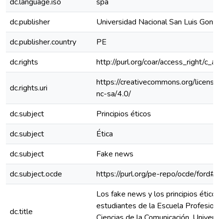
dc.language.iso
spa
dc.publisher
Universidad Nacional San Luis Gonz
dc.publisher.country
PE
dc.rights
http://purl.org/coar/access_right/c_a
https://creativecommons.org/licens
dc.rights.uri
nc-sa/4.0/
dc.subject
Principios éticos
dc.subject
Ética
dc.subject
Fake news
dc.subject.ocde
https://purl.org/pe-repo/ocde/ford#
Los fake news y los principios ético
estudiantes de la Escuela Profesion
dc.title
Ciencias de la Comunicación, Univer