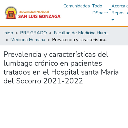
Comunidades
Todo
Acerca 
DSpace
Reposit
Inicio
PRE GRADO
Facultad de Medicina Humana
Medicina Humana
Prevalencia y características del lumbago crónico en pacientes tratados en el Hospital santa María del Socorro 2021-2022
Prevalencia y características del
lumbago crónico en pacientes
tratados en el Hospital santa María
del Socorro 2021-2022