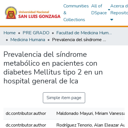
Communities
All of
Acerca d
&
DSpace
Reposito
Collections
Home
PRE GRADO
Facultad de Medicina Humana
Medicina Humana
Prevalencia del síndrome metabólico en pacientes con diabetes Mellitus tipo 2 en un hospital general de Ica
Prevalencia del síndrome
metabólico en pacientes con
diabetes Mellitus tipo 2 en un
hospital general de Ica
Simple item page
dc.contributor.author
Maldonado Mayuri, Miriam Vanessa
dc.contributor.author
Rodríguez Tenorio, Alan Eleazar Au