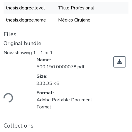
thesis.degree.level
Título Profesional
thesis.degree.name
Médico Cirujano
Files
Original bundle
Now showing
1 - 1 of 1
Name:
500.190.0000078.pdf
Size:
938.35 KB
ading...
Format:
Adobe Portable Document
Format
Collections