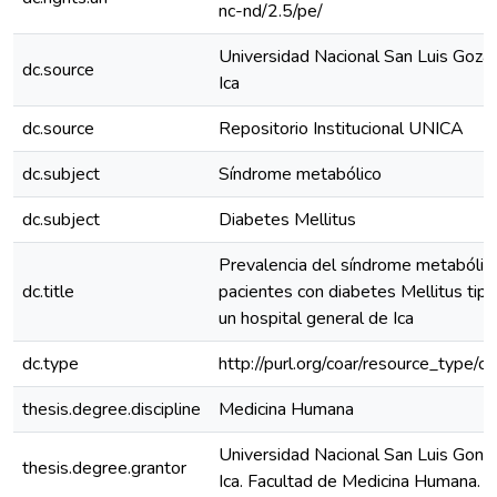
nc-nd/2.5/pe/
Universidad Nacional San Luis Goza
dc.source
Ica
dc.source
Repositorio Institucional UNICA
dc.subject
Síndrome metabólico
dc.subject
Diabetes Mellitus
Prevalencia del síndrome metabólic
dc.title
pacientes con diabetes Mellitus tip
un hospital general de Ica
dc.type
http://purl.org/coar/resource_type/c
thesis.degree.discipline
Medicina Humana
Universidad Nacional San Luis Gonz
thesis.degree.grantor
Ica. Facultad de Medicina Humana.