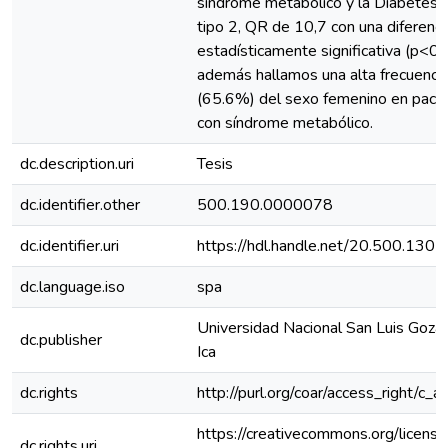
síndrome metabólico y la Diabetes M
tipo 2, QR de 10,7 con una diferenci
estadísticamente significativa (p<0,
además hallamos una alta frecuenci
(65.6%) del sexo femenino en paci
con síndrome metabólico.
dc.description.uri
Tesis
dc.identifier.other
500.190.0000078
dc.identifier.uri
https://hdl.handle.net/20.500.130
dc.language.iso
spa
Universidad Nacional San Luis Goza
dc.publisher
Ica
dc.rights
http://purl.org/coar/access_right/c_a
https://creativecommons.org/licens
dc.rights.uri