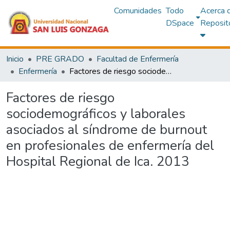
Comunidades
Todo
Acerca 
DSpace
Reposit
Inicio
PRE GRADO
Facultad de Enfermería
Enfermería
Factores de riesgo sociodemográficos y laborales asociados al síndrome de burnout en profesionales de enfermería del Hospital Regional de Ica. 2013
Factores de riesgo
sociodemográficos y laborales
asociados al síndrome de burnout
en profesionales de enfermería del
Hospital Regional de Ica. 2013