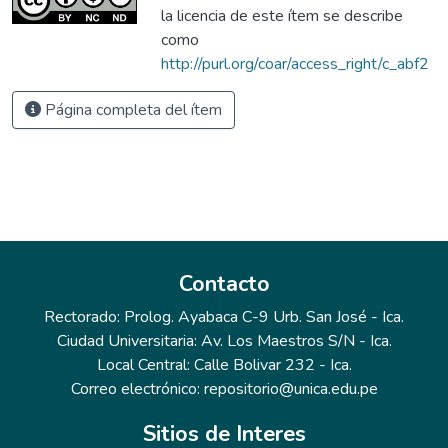
la licencia de este ítem se describe
como
http://purl.org/coar/access_right/c_abf2
Página completa del ítem
Contacto
Rectorado: Prolog. Ayabaca C-9 Urb. San José - Ica.
Ciudad Universitaria: Av. Los Maestros S/N - Ica.
Local Central: Calle Bolivar 232 - Ica.
Correo electrónico: repositorio@unica.edu.pe
Sitios de Interes