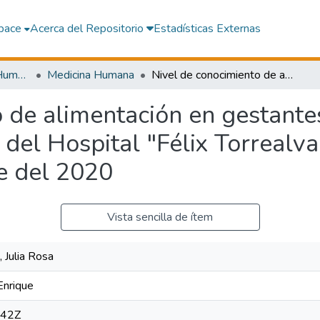
pace
Acerca del Repositorio
Estadísticas Externas
Facultad de Medicina Humana
Medicina Humana
Nivel de conocimiento de alimentación en gestantes, que acuden al servicio de obstetricia del Hospital "Félix Torrealva Gutiérrez". Septiembre-Diciembre del 2020
 de alimentación en gestante
a del Hospital "Félix Torrealva
e del 2020
Vista sencilla de ítem
 Julia Rosa
Enrique
:42Z