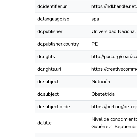
dc.identifier.uri
https://hdl.handle.
dc.language.iso
spa
dc.publisher
Universidad Nacional
dc.publisher.country
PE
dc.rights
http://purl.org/coar/a
dc.rights.uri
https://creativecomm
dc.subject
Nutrición
dc.subject
Obstetricia
dc.subject.ocde
https://purl.org/pe-
Nivel de conocimiento
dc.title
Gutiérrez". Septiemb