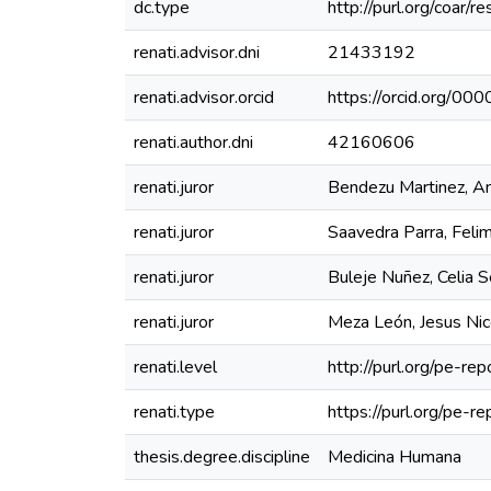
dc.type
http://purl.org/coar/
renati.advisor.dni
21433192
renati.advisor.orcid
https://orcid.org/
renati.author.dni
42160606
renati.juror
Bendezu Martinez, A
renati.juror
Saavedra Parra, Feli
renati.juror
Buleje Nuñez, Celia S
renati.juror
Meza León, Jesus Nic
renati.level
http://purl.org/pe-rep
renati.type
https://purl.org/pe-r
thesis.degree.discipline
Medicina Humana