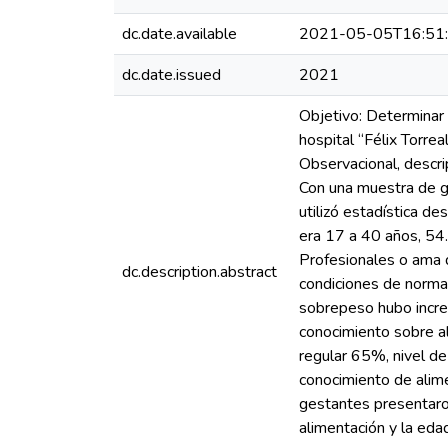
dc.date.available
2021-05-05T16:51
dc.date.issued
2021
Objetivo: Determinar 
hospital “Félix Torre
Observacional, descri
Con una muestra de g
utilizó estadística de
era 17 a 40 años, 54
Profesionales o ama d
dc.description.abstract
condiciones de norma
sobrepeso hubo incr
conocimiento sobre a
regular 65%, nivel de
conocimiento de alim
gestantes presentaron
alimentación y la eda