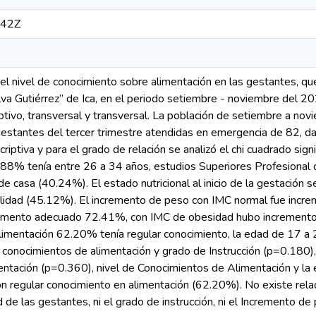
:42Z
el nivel de conocimiento sobre alimentación en las gestantes, que
alva Gutiérrez” de Ica, en el periodo setiembre - noviembre del 
ptivo, transversal y transversal. La población de setiembre a n
estantes del tercer trimestre atendidas en emergencia de 82, da
scriptiva y para el grado de relación se analizó el chi cuadrado sig
.88% tenía entre 26 a 34 años, estudios Superiores Profesional 
e casa (40.24%). El estado nutricional al inicio de la gestación 
lidad (45.12%). El incremento de peso con IMC normal fue inc
emento adecuado 72.41%, con IMC de obesidad hubo incremento 
limentación 62.20% tenía regular conocimiento, la edad de 17 a 
 conocimientos de alimentación y grado de Instrucción (p=0.180)
entación (p=0.360), nivel de Conocimientos de Alimentación y la
 regular conocimiento en alimentación (62.20%). No existe relac
d de las gestantes, ni el grado de instrucción, ni el Incremento de