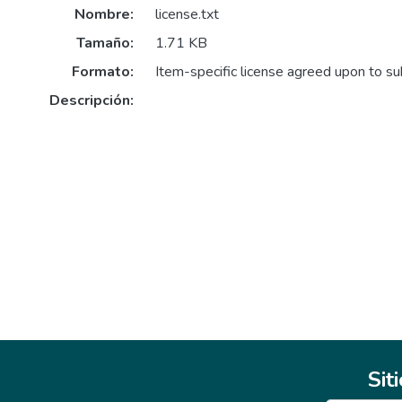
Nombre:
license.txt
Tamaño:
1.71 KB
Formato:
Item-specific license agreed upon to s
Descripción:
Sit