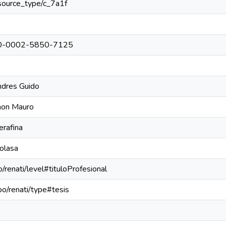
resource_type/c_7a1f
0000-0002-5850-7125
ndres Guido
mon Mauro
erafina
olasa
o/renati/level#tituloProfesional
epo/renati/type#tesis