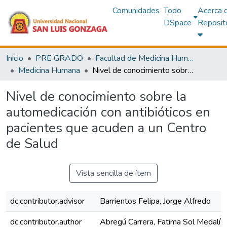
Comunidades
Todo
Acerca 
DSpace
Reposit
Inicio
PRE GRADO
Facultad de Medicina Humana
Medicina Humana
Nivel de conocimiento sobre la automedicación con antibióticos en pacientes que acuden a un Centro de Salud
Nivel de conocimiento sobre la
automedicación con antibióticos en
pacientes que acuden a un Centro
de Salud
Vista sencilla de ítem
dc.contributor.advisor
Barrientos Felipa, Jorge Alfredo
dc.contributor.author
Abregú Carrera, Fatima Sol Medalí