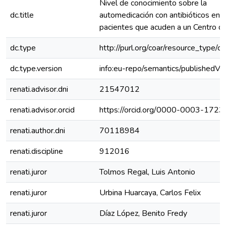
Nivel de conocimiento sobre la
dc.title
automedicación con antibióticos en
pacientes que acuden a un Centro d
dc.type
http://purl.org/coar/resource_type/c
dc.type.version
info:eu-repo/semantics/publishedVe
renati.advisor.dni
21547012
renati.advisor.orcid
https://orcid.org/0000-0003-172
renati.author.dni
70118984
renati.discipline
912016
renati.juror
Tolmos Regal, Luis Antonio
renati.juror
Urbina Huarcaya, Carlos Felix
renati.juror
Díaz López, Benito Fredy