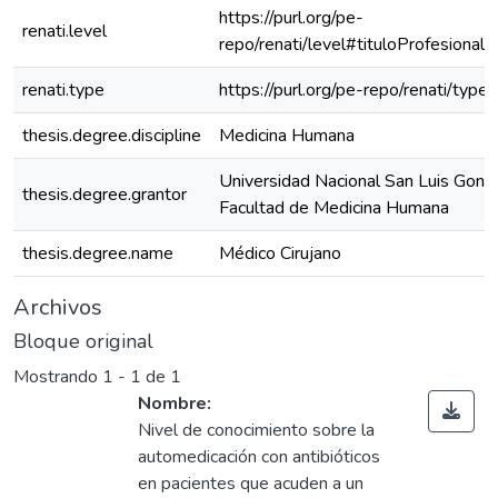
https://purl.org/pe-
renati.level
repo/renati/level#tituloProfesional
renati.type
https://purl.org/pe-repo/renati/type
thesis.degree.discipline
Medicina Humana
Universidad Nacional San Luis Gonz
thesis.degree.grantor
Facultad de Medicina Humana
thesis.degree.name
Médico Cirujano
Archivos
Bloque original
Mostrando
1 - 1 de 1
Nombre:
Nivel de conocimiento sobre la
automedicación con antibióticos
en pacientes que acuden a un