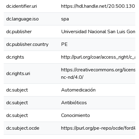
dc.identifier.uri
https://hdl.handle.net/20.500.130
dc.language.iso
spa
dc.publisher
Universidad Nacional San Luis Gonz
dc.publisher.country
PE
dc.rights
http://purl.org/coar/access_right/c_a
https://creativecommons.org/licens
dc.rights.uri
nc-nd/4.0/
dc.subject
Automedicación
dc.subject
Antibióticos
dc.subject
Conocimiento
dc.subject.ocde
https://purl.org/pe-repo/ocde/ford#