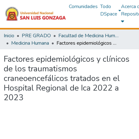
Comunidades
Todo
Acerca 
DSpace
Reposit
Inicio
PRE GRADO
Facultad de Medicina Humana
Medicina Humana
Factores epidemiológicos y clínicos de los traumatismos craneoencefálicos tratados en el Hospital Regional de Ica 2022 a 2023
Factores epidemiológicos y clínicos
de los traumatismos
craneoencefálicos tratados en el
Hospital Regional de Ica 2022 a
2023