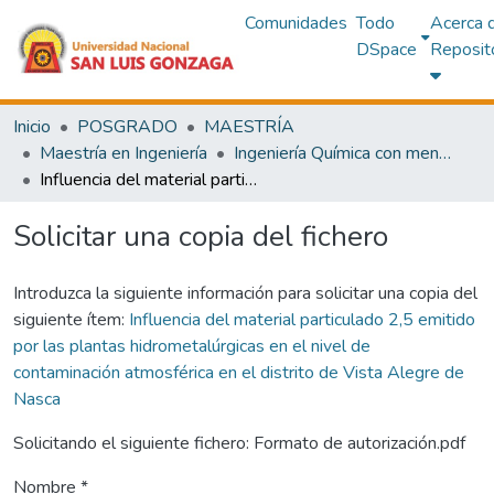
Comunidades
Todo
Acerca 
DSpace
Reposit
Inicio
POSGRADO
MAESTRÍA
Maestría en Ingeniería
Ingeniería Química con mención en Procesos Químicos y Ambientales
Influencia del material particulado 2,5 emitido por las plantas hidrometalúrgicas en el nivel de contaminación atmosférica en el distrito de Vista Alegre de Nasca
Solicitar una copia del fichero
Introduzca la siguiente información para solicitar una copia del
siguiente ítem:
Influencia del material particulado 2,5 emitido
por las plantas hidrometalúrgicas en el nivel de
contaminación atmosférica en el distrito de Vista Alegre de
Nasca
Solicitando el siguiente fichero: Formato de autorización.pdf
Nombre *