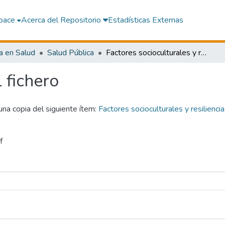
pace
Acerca del Repositorio
Estadísticas Externas
a en Salud
Salud Pública
Factores socioculturales y resiliencia en pacientes oncológicos adultos tratados en el INEN febrero 2020
l fichero
 una copia del siguiente ítem:
Factores socioculturales y resilienc
f