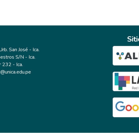
Sit
b. San José - Ica.
estros S/N - Ica.
r 232 - Ica.
io@unica.edu.pe