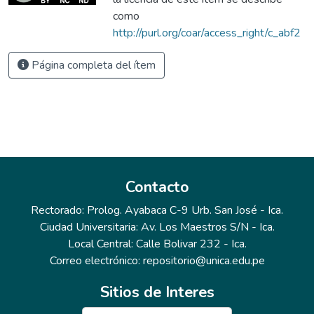
como
http://purl.org/coar/access_right/c_abf2
Página completa del ítem
Contacto
Rectorado: Prolog. Ayabaca C-9 Urb. San José - Ica.
Ciudad Universitaria: Av. Los Maestros S/N - Ica.
Local Central: Calle Bolivar 232 - Ica.
Correo electrónico: repositorio@unica.edu.pe
Sitios de Interes