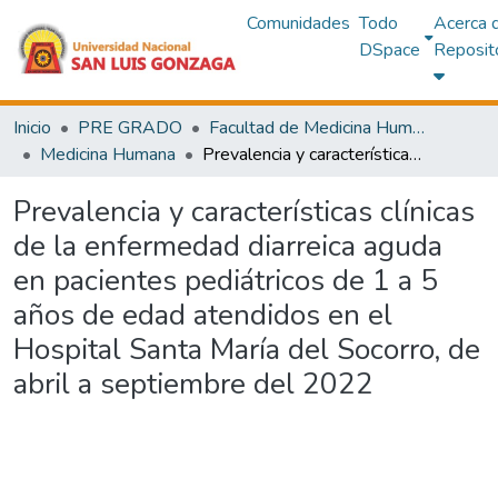
Comunidades
Todo
Acerca 
DSpace
Reposit
Inicio
PRE GRADO
Facultad de Medicina Humana
Medicina Humana
Prevalencia y características clínicas de la enfermedad diarreica aguda en pacientes pediátricos de 1 a 5 años de edad atendidos en el Hospital Santa María del Socorro, de abril a septiembre del 2022
Prevalencia y características clínicas
de la enfermedad diarreica aguda
en pacientes pediátricos de 1 a 5
años de edad atendidos en el
Hospital Santa María del Socorro, de
abril a septiembre del 2022