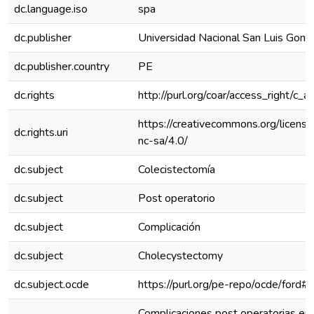
dc.language.iso
spa
dc.publisher
Universidad Nacional San Luis Gonz
dc.publisher.country
PE
dc.rights
http://purl.org/coar/access_right/c_a
https://creativecommons.org/licens
dc.rights.uri
nc-sa/4.0/
dc.subject
Colecistectomía
dc.subject
Post operatorio
dc.subject
Complicación
dc.subject
Cholecystectomy
dc.subject.ocde
https://purl.org/pe-repo/ocde/ford#
Complicaciones post operatorias en