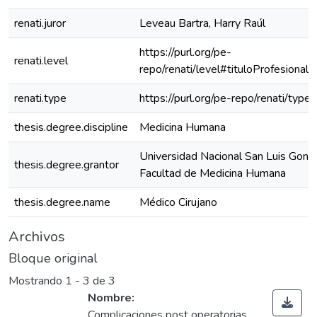
renati.juror
Leveau Bartra, Harry Raúl
https://purl.org/pe-
renati.level
repo/renati/level#tituloProfesional
renati.type
https://purl.org/pe-repo/renati/type
thesis.degree.discipline
Medicina Humana
Universidad Nacional San Luis Gonz
thesis.degree.grantor
Facultad de Medicina Humana
thesis.degree.name
Médico Cirujano
Archivos
Bloque original
Mostrando
1 - 3 de 3
Nombre:
Complicaciones post operatorias