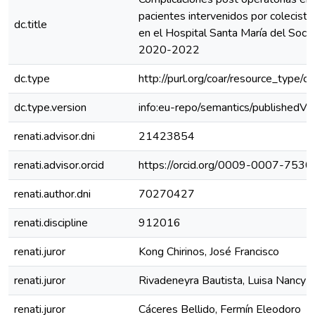
pacientes intervenidos por colecist
dc.title
en el Hospital Santa María del Soco
2020-2022
dc.type
http://purl.org/coar/resource_type/c
dc.type.version
info:eu-repo/semantics/publishedVe
renati.advisor.dni
21423854
renati.advisor.orcid
https://orcid.org/0009-0007-753
renati.author.dni
70270427
renati.discipline
912016
renati.juror
Kong Chirinos, José Francisco
renati.juror
Rivadeneyra Bautista, Luisa Nancy
renati.juror
Cáceres Bellido, Fermín Eleodoro