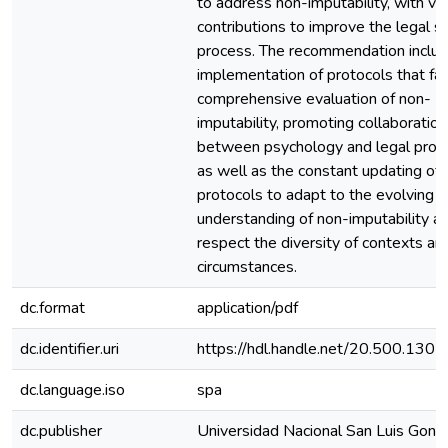
to address non-imputability, with va
contributions to improve the legal se
process. The recommendation inclu
implementation of protocols that fa
comprehensive evaluation of non-
imputability, promoting collaboration
between psychology and legal profe
as well as the constant updating of j
protocols to adapt to the evolving
understanding of non-imputability a
respect the diversity of contexts an
circumstances.
dc.format
application/pdf
dc.identifier.uri
https://hdl.handle.net/20.500.130
dc.language.iso
spa
dc.publisher
Universidad Nacional San Luis Gonz