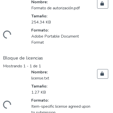
Nombre:
Formato de autorización.pdf
Tamaño:
254.34 KB
gando...
Formato:
Adobe Portable Document
Format
Bloque de licencias
Mostrando
1 - 1 de 1
Nombre:
license.txt
Tamaño:
1.27 KB
gando...
Formato:
Item-specific license agreed upon
to submission