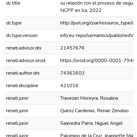
dc.title
su relación con el proceso de seguri
NCPP en Ica, 2022
dc.type
http://purl.org/coar/resource_type/c
dc.type.version
info:eu-repo/semantics/publishedVe
renati.advisor.dni
21457676
renati.advisor.orcid
https://orcid.org/0000-0001-794
renati.author.dni
74362603
renati.discipline
421016
renati.juror
Travezan Moreyra, Rosalina
renati.juror
Quiroz Cardenas, Renan Zenobio
renati.juror
Saavedra Parra, Niguel Angel
renati.juror
Palomino de la Cruz, Jeannette Mari