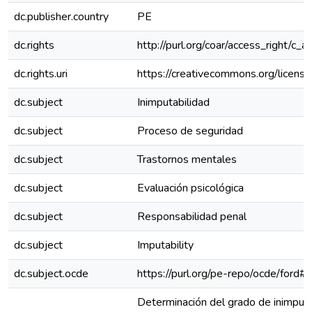
dc.publisher.country
PE
dc.rights
http://purl.org/coar/access_right/c_a
dc.rights.uri
https://creativecommons.org/license
dc.subject
Inimputabilidad
dc.subject
Proceso de seguridad
dc.subject
Trastornos mentales
dc.subject
Evaluación psicológica
dc.subject
Responsabilidad penal
dc.subject
Imputability
dc.subject.ocde
https://purl.org/pe-repo/ocde/ford#
Determinación del grado de inimputa