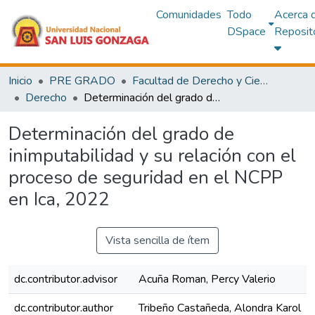
Comunidades
Todo
Acerca 
DSpace
Reposit
Inicio
PRE GRADO
Facultad de Derecho y Ciencias Políticas
Derecho
Determinación del grado de inimputabilidad y su relación con el proceso de seguridad en el NCPP en Ica, 2022
Determinación del grado de
inimputabilidad y su relación con el
proceso de seguridad en el NCPP
en Ica, 2022
Vista sencilla de ítem
dc.contributor.advisor
Acuña Roman, Percy Valerio
dc.contributor.author
Tribeño Castañeda, Alondra Karol