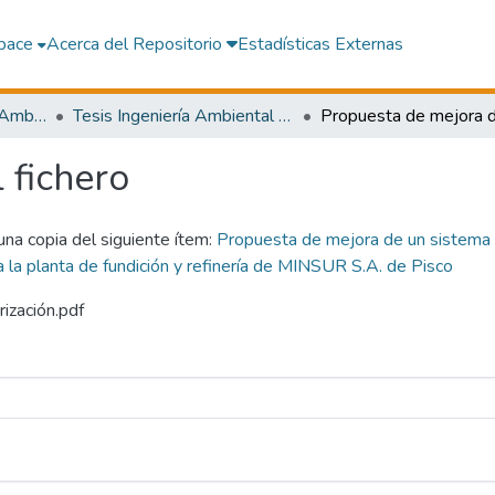
pace
Acerca del Repositorio
Estadísticas Externas
Facultad de Ingeniería Ambiental y Sanitaria
Tesis Ingeniería Ambiental y Sanitaria
l fichero
 una copia del siguiente ítem:
Propuesta de mejora de un sistema d
la planta de fundición y refinería de MINSUR S.A. de Pisco
rización.pdf