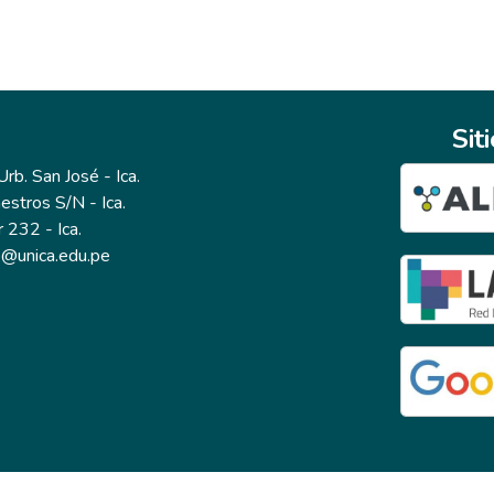
Sit
b. San José - Ica.
estros S/N - Ica.
r 232 - Ica.
io@unica.edu.pe