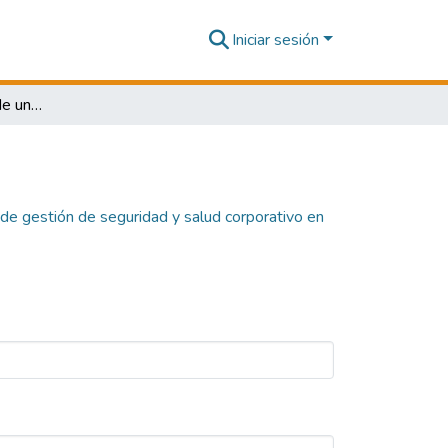
Iniciar sesión
Propuesta de mejora de un sistema de gestión de seguridad y salud corporativo en el trabajo basados en la Norma ISO 45001, para la planta de fundición y refinería de MINSUR S.A. de Pisco
e gestión de seguridad y salud corporativo en