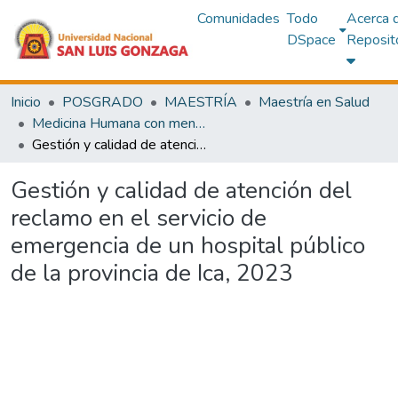
Comunidades
Todo
Acerca 
DSpace
Reposit
Inicio
POSGRADO
MAESTRÍA
Maestría en Salud
Medicina Humana con mención en Gestión de Servicios de Salud
Gestión y calidad de atención del reclamo en el servicio de emergencia de un hospital público de la provincia de Ica, 2023
Gestión y calidad de atención del
reclamo en el servicio de
emergencia de un hospital público
de la provincia de Ica, 2023