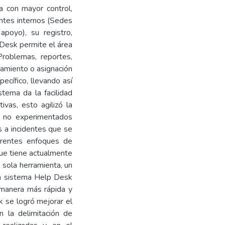
a con mayor control,
entes internos (Sedes
apoyo), su registro,
 Desk permite el área
Problemas, reportes,
utamiento o asignación
ecífico, llevando así
tema da la facilidad
vas, esto agilizó la
s no experimentados
s a incidentes que se
ferentes enfoques de
que tiene actualmente
 sola herramienta, un
un sistema Help Desk
 manera más rápida y
k se logró mejorar el
 la delimitación de