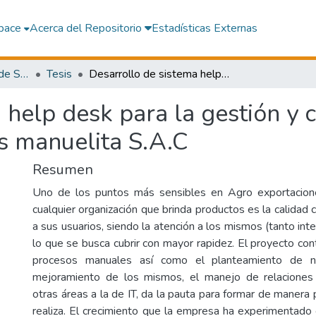
pace
Acerca del Repositorio
Estadísticas Externas
Facultad de Ingeniería de Sistemas
Tesis
Desarrollo de sistema help desk para la gestión y control de incidencias en Agro exportaciones manuelita S.A.C
 help desk para la gestión y c
s manuelita S.A.C
Resumen
Uno de los puntos más sensibles en Agro exportacio
cualquier organización que brinda productos es la calidad 
a sus usuarios, siendo la atención a los mismos (tanto in
lo que se busca cubrir con mayor rapidez. El proyecto co
procesos manuales así como el planteamiento de n
mejoramiento de los mismos, el manejo de relaciones 
otras áreas a la de IT, da la pauta para formar de manera 
realiza. El crecimiento que la empresa ha experimentado