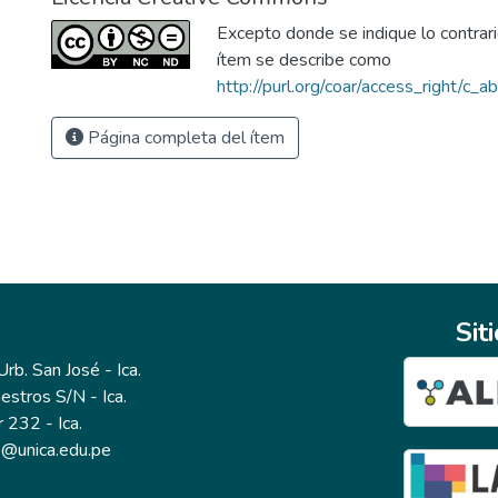
Excepto donde se indique lo contrario
ítem se describe como
http://purl.org/coar/access_right/c_a
Página completa del ítem
Sit
b. San José - Ica.
estros S/N - Ica.
r 232 - Ica.
io@unica.edu.pe